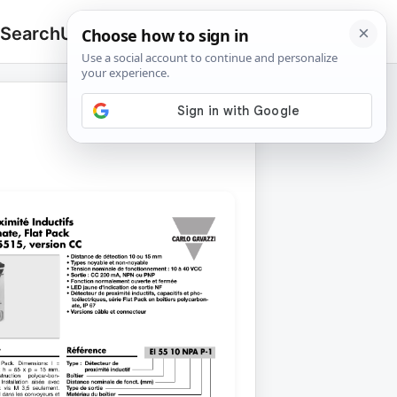
 Search
Upload
🔍
Search
for: