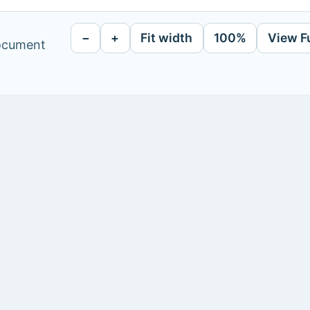
−
+
Fit width
100%
View F
document