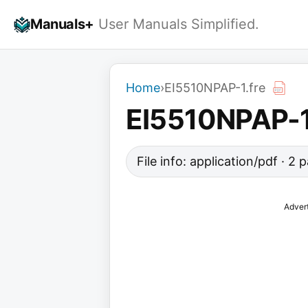
Skip
Manuals+
User Manuals Simplified.
to
content
Home
›
EI5510NPAP-1.fre
EI5510NPAP-1
File info: application/pdf · 2
Adver