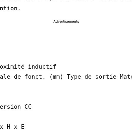
ntion.
Advertisements
oximité inductif

ale de fonct. (mm) Type de sortie Maté
ersion CC

x H x E
