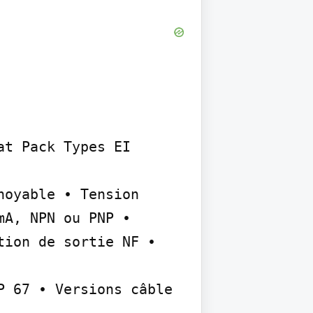
t Pack Types EI 
oyable • Tension 
A, NPN ou PNP • 
ion de sortie NF • 
 67 • Versions câble 