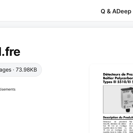
Q & A
Deep
.fre
 pages · 73.98KB
tisements