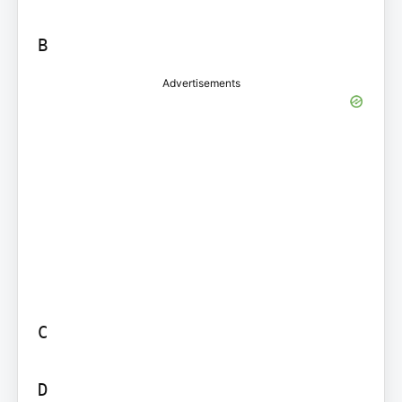
Advertisements
C

D
