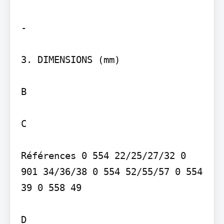
-

3. DIMENSIONS (mm)

B

C

Références 0 554 22/25/27/32 0 
901 34/36/38 0 554 52/55/57 0 554 
39 0 558 49

D
