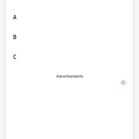
A

B

Advertisements