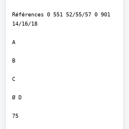
Références 0 551 52/55/57 0 901 
14/16/18

A

B

C

Ø D

75
