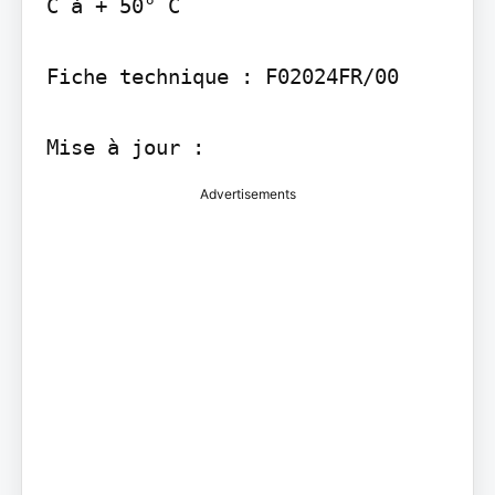
C à + 50° C

Fiche technique : F02024FR/00

Mise à jour :
Advertisements