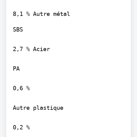
SBS

2,7 % Acier

PA

0,6 %

Autre plastique

0,2 %
