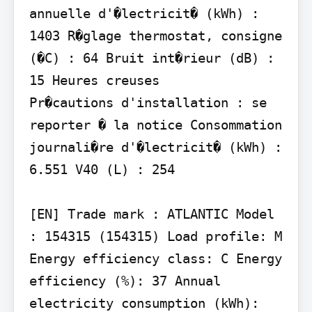
annuelle d'�lectricit� (kWh) : 
1403 R�glage thermostat, consigne 
(�C) : 64 Bruit int�rieur (dB) : 
15 Heures creuses

Pr�cautions d'installation : se 
reporter � la notice Consommation 
journali�re d'�lectricit� (kWh) : 
6.551 V40 (L) : 254

[EN] Trade mark : ATLANTIC Model 
: 154315 (154315) Load profile: M 
Energy efficiency class: C Energy 
efficiency (%): 37 Annual 
electricity consumption (kWh): 