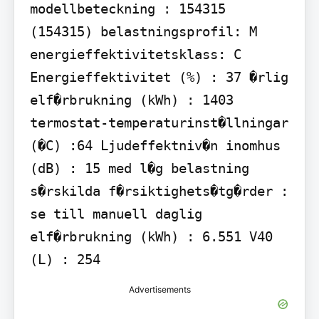
modellbeteckning : 154315 
(154315) belastningsprofil: M 
energieffektivitetsklass: C 
Energieffektivitet (%) : 37 �rlig 
elf�rbrukning (kWh) : 1403 
termostat-temperaturinst�llningar 
(�C) :64 Ljudeffektniv�n inomhus 
(dB) : 15 med l�g belastning 
s�rskilda f�rsiktighets�tg�rder : 
se till manuell daglig 
elf�rbrukning (kWh) : 6.551 V40 
(L) : 254
Advertisements