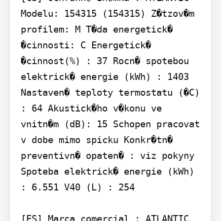
Modelu: 154315 (154315) Z�tzov�m 
profilem: M T�da energetick� 
�cinnosti: C Energetick� 
�cinnost(%) : 37 Rocn� spotebou 
elektrick� energie (kWh) : 1403 
Nastaven� teploty termostatu (�C) 
: 64 Akustick�ho v�konu ve 
vnitn�m (dB): 15 Schopen pracovat 
v dobe mimo spicku Konkr�tn� 
preventivn� opaten� : viz pokyny 
Spoteba elektrick� energie (kWh) 
: 6.551 V40 (L) : 254

[ES] Marca comercial : ATLANTIC 