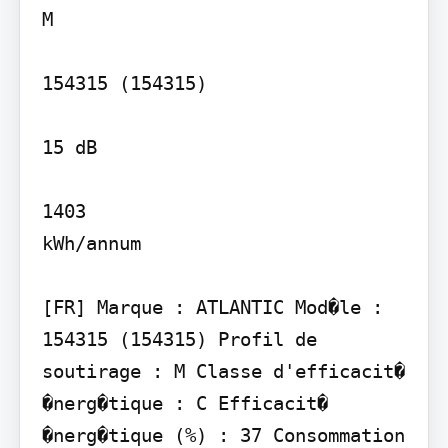
M

154315 (154315)

15 dB

1403

kWh/annum

[FR] Marque : ATLANTIC Mod�le : 
154315 (154315) Profil de 
soutirage : M Classe d'efficacit� 
�nerg�tique : C Efficacit� 
�nerg�tique (%) : 37 Consommation 