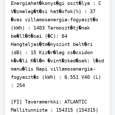
Energiahat�konys�gi oszt�lya : C 
V�zmeleg�t�si hat�sfok(%) : 37 
�ves villamosenergia-fogyaszt�s 
(kWh) : 1403 Termoszt�tj�nak 
be�ll�t�sai (�C): 64 
Hangteljes�tm�nyszint belt�ri 
(dB) : 15 Kiz�r�lag cs�csidon 
k�v�li K�l�n �vint�zked�sek: l�sd 
manu�lis Napi villamosenergia-
fogyaszt�s (kWh) : 6.551 V40 (L) 
: 254

[FI] Tavaramerkki: ATLANTIC 
Mallitunniste : 154315 (154315) 