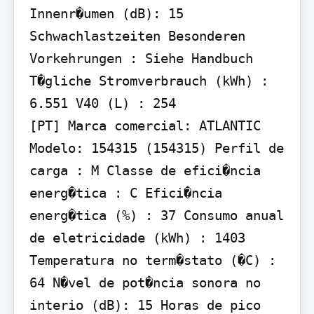
Innenr�umen (dB): 15 
Schwachlastzeiten Besonderen 
Vorkehrungen : Siehe Handbuch 
T�gliche Stromverbrauch (kWh) : 
6.551 V40 (L) : 254

[PT] Marca comercial: ATLANTIC 
Modelo: 154315 (154315) Perfil de 
carga : M Classe de efici�ncia 
energ�tica : C Efici�ncia 
energ�tica (%) : 37 Consumo anual 
de eletricidade (kWh) : 1403 
Temperatura no term�stato (�C) : 
64 N�vel de pot�ncia sonora no 
interio (dB): 15 Horas de pico 