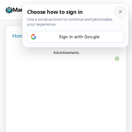
Skip
☰
Manuals+
to
To
content
na
Home
›
Advertisements