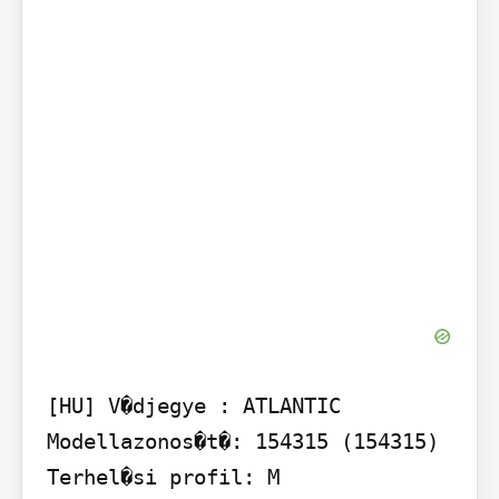
[HU] V�djegye : ATLANTIC 
Modellazonos�t�: 154315 (154315) 
Terhel�si profil: M 