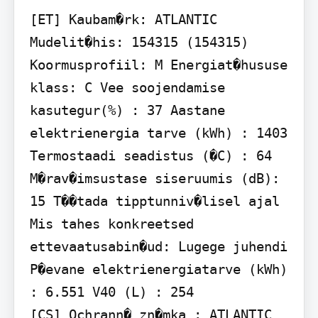
[ET] Kaubam�rk: ATLANTIC 
Mudelit�his: 154315 (154315) 
Koormusprofiil: M Energiat�hususe 
klass: C Vee soojendamise 
kasutegur(%) : 37 Aastane 
elektrienergia tarve (kWh) : 1403 
Termostaadi seadistus (�C) : 64 
M�rav�imsustase siseruumis (dB): 
15 T��tada tipptunniv�lisel ajal 
Mis tahes konkreetsed 
ettevaatusabin�ud: Lugege juhendi 
P�evane elektrienergiatarve (kWh) 
: 6.551 V40 (L) : 254

[CS] Ochrann� zn�mka : ATLANTIC 