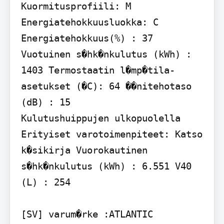
Kuormitusprofiili: M 
Energiatehokkuusluokka: C 
Energiatehokkuus(%) : 37 
Vuotuinen s�hk�nkulutus (kWh) : 
1403 Termostaatin l�mp�tila-
asetukset (�C): 64 ��nitehotaso 
(dB) : 15

Kulutushuippujen ulkopuolella 
Erityiset varotoimenpiteet: Katso 
k�sikirja Vuorokautinen 
s�hk�nkulutus (kWh) : 6.551 V40 
(L) : 254

[SV] varum�rke :ATLANTIC 