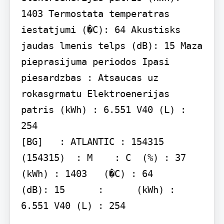
1403 Termostata temperatras 
iestatjumi (�C): 64 Akustisks 
jaudas lmenis telps (dB): 15 Maza 
pieprasijuma periodos Ipasi 
piesardzbas : Atsaucas uz 
rokasgrmatu Elektroenerijas 
patris (kWh) : 6.551 V40 (L) : 
254

[BG]   : ATLANTIC : 154315 
(154315)  : M    : C  (%) : 37   
(kWh) : 1403   (�C) : 64       
(dB): 15      :      (kWh) : 
6.551 V40 (L) : 254