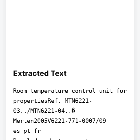
Extracted Text
Room temperature control unit for 
propertiesRef. MTN6221-
03../MTN6221-04..� 
Merten2005V6221-771-0007/09

es pt fr
