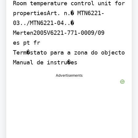
Room temperature control unit for 
propertiesArt. n.� MTN6221-
03../MTN6221-04..� 
Merten2005V6221-771-0009/09

es pt fr

Term�stato para a zona do objecto

Advertisements