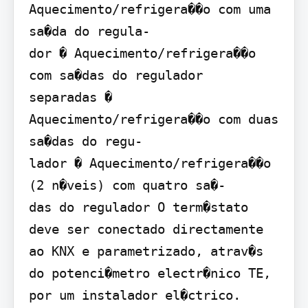
Aquecimento/refrigera��o com uma 
sa�da do regula-

dor � Aquecimento/refrigera��o 
com sa�das do regulador

separadas � 
Aquecimento/refrigera��o com duas 
sa�das do regu-

lador � Aquecimento/refrigera��o 
(2 n�veis) com quatro sa�-

das do regulador O term�stato 
deve ser conectado directamente 
ao KNX e parametrizado, atrav�s 
do potenci�metro electr�nico TE, 
por um instalador el�ctrico.