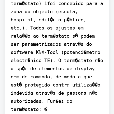
term�stato) ifoi concebido para a 
zona do objecto (escola, 
hospital, edif�cio p�blico, 
etc.). Todos os ajustes em 
rela��o ao term�stato s� podem 
ser parametrizados atrav�s do 
software KNX-Tool (potenci�metro 
electr�nico TE). O term�stato n�o 
disp�e de elementos de display 
nem de comando, de modo a que 
est� protegido contra utiliza��o 
indevida atrav�s de pessoas n�o 
autorizadas. Fun�es do 
term�stato: � 