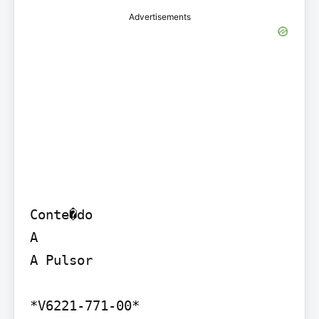
Advertisements
Conte�do

A

A Pulsor

*V6221-771-00*
