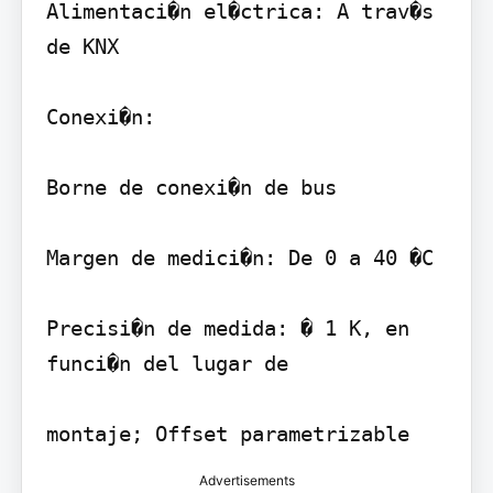
Alimentaci�n el�ctrica: A trav�s 
de KNX

Conexi�n:

Borne de conexi�n de bus

Margen de medici�n: De 0 a 40 �C

Precisi�n de medida: � 1 K, en 
funci�n del lugar de

Advertisements