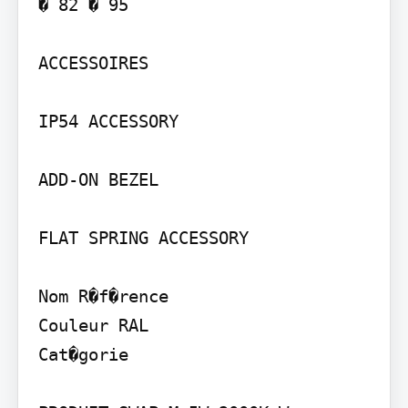
� 82 � 95

ACCESSOIRES

IP54 ACCESSORY

ADD-ON BEZEL

FLAT SPRING ACCESSORY

Nom R�f�rence

Couleur RAL

Cat�gorie
