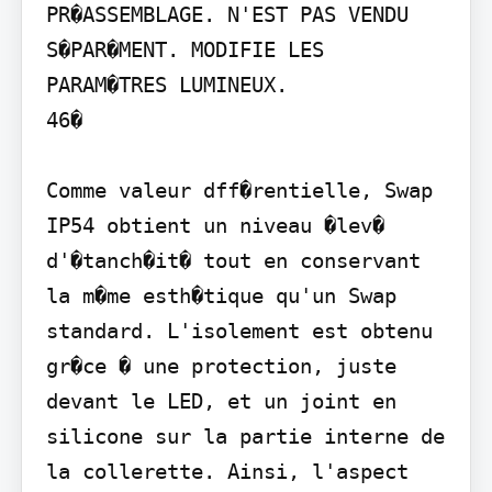
PR�ASSEMBLAGE. N'EST PAS VENDU 
S�PAR�MENT. MODIFIE LES 
PARAM�TRES LUMINEUX.

46�

Comme valeur dff�rentielle, Swap 
IP54 obtient un niveau �lev� 
d'�tanch�it� tout en conservant 
la m�me esth�tique qu'un Swap 
standard. L'isolement est obtenu 
gr�ce � une protection, juste 
devant le LED, et un joint en 
silicone sur la partie interne de 
la collerette. Ainsi, l'aspect 