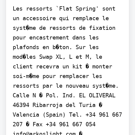
Les ressorts `Flat Spring' sont 
un accessoire qui remplace le 
syst�me de ressorts de fixation 
pour encastrement dans les 
plafonds en b�ton. Sur les 
mod�les Swap XL, L et M, le 
client recevra un kit � monter 
soi-m�me pour remplacer les 
ressorts par le nouveau syst�me.

Calle N � Pol. Ind. EL OLIVERAL 
46394 Ribarroja del Turia � 
Valencia (Spain) Tel. +34 961 667 
207 � Fax +34 961 667 054 
info@arkoslight.com � 