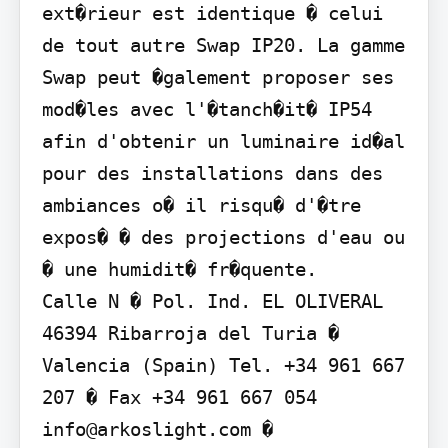
ext�rieur est identique � celui 
de tout autre Swap IP20. La gamme 
Swap peut �galement proposer ses 
mod�les avec l'�tanch�it� IP54 
afin d'obtenir un luminaire id�al 
pour des installations dans des 
ambiances o� il risqu� d'�tre 
expos� � des projections d'eau ou 
� une humidit� fr�quente.

Calle N � Pol. Ind. EL OLIVERAL 
46394 Ribarroja del Turia � 
Valencia (Spain) Tel. +34 961 667 
207 � Fax +34 961 667 054 
info@arkoslight.com � 