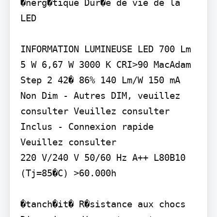
�nerg�tique Dur�e de vie de la 
LED

INFORMATION LUMINEUSE LED 700 Lm 
5 W 6,67 W 3000 K CRI>90 MacAdam 
Step 2 42� 86% 140 Lm/W 150 mA 
Non Dim - Autres DIM, veuillez 
consulter Veuillez consulter 
Inclus - Connexion rapide 
Veuillez consulter

220 V/240 V 50/60 Hz A++ L80B10 
(Tj=85�C) >60.000h

�tanch�it� R�sistance aux chocs 