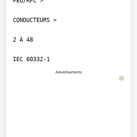
FEU/RPC >

CONDUCTEURS >

2 À 48

Advertisements