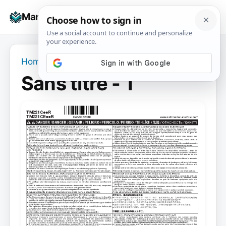
Skip
☰
Manuals+
to
To
content
na
Home
›
Sans titre - 1
Sans titre - 1