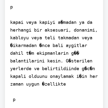
p

kapai veya kapiyi a�madan ya da 
herhangi bir aksesuari, donanimi, 
kabloyu veya teli takmadan veya 
�ikarmadan �nce bali aygitlar 
dahil t�m ekipmanlarin g�� 
balantilarini kesin. G�sterilen 
yerlerde ve belirtildiinde g�c�n 
kapali olduunu onaylamak i�in her 
zaman uygun �zellikte

 p 
