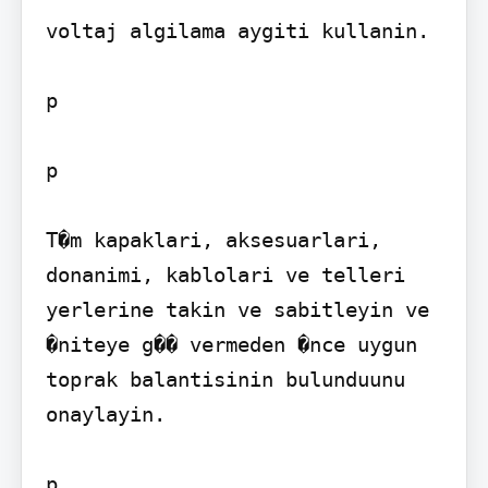
voltaj algilama aygiti kullanin.

p 

p

T�m kapaklari, aksesuarlari, 
donanimi, kablolari ve telleri 
yerlerine takin ve sabitleyin ve 
�niteye g�� vermeden �nce uygun 
toprak balantisinin bulunduunu 
onaylayin.

p 
