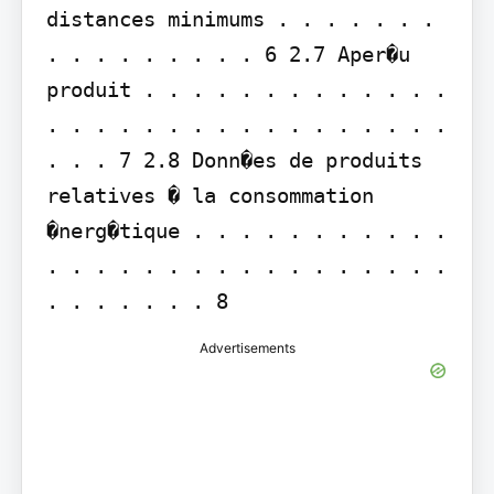
distances minimums . . . . . . . 
. . . . . . . . . 6 2.7 Aper�u 
produit . . . . . . . . . . . . . 
. . . . . . . . . . . . . . . . . 
. . . 7 2.8 Donn�es de produits 
relatives � la consommation 
�nerg�tique . . . . . . . . . . . 
. . . . . . . . . . . . . . . . . 
. . . . . . . 8
Advertisements