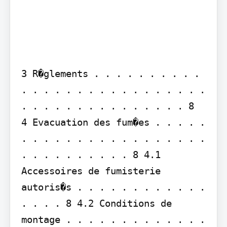
3 R�glements . . . . . . . . . . 
. . . . . . . . . . . . . . . . . 
. . . . . . . . . . . . . . . 8

4 Evacuation des fum�es . . . . . 
. . . . . . . . . . . . . . . . . 
. . . . . . . . . . 8 4.1 
Accessoires de fumisterie 
autoris�s . . . . . . . . . . . . 
. . . . 8 4.2 Conditions de 
montage . . . . . . . . . . . . . 