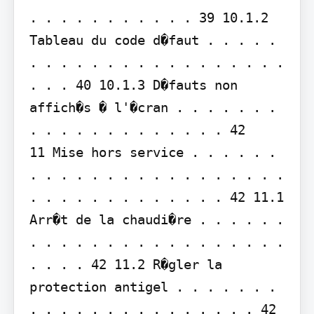
. . . . . . . . . . . 39 10.1.2 
Tableau du code d�faut . . . . . 
. . . . . . . . . . . . . . . . . 
. . . 40 10.1.3 D�fauts non 
affich�s � l'�cran . . . . . . . 
. . . . . . . . . . . . . 42

11 Mise hors service . . . . . . 
. . . . . . . . . . . . . . . . . 
. . . . . . . . . . . . . 42 11.1 
Arr�t de la chaudi�re . . . . . . 
. . . . . . . . . . . . . . . . . 
. . . . 42 11.2 R�gler la 
protection antigel . . . . . . . 
. . . . . . . . . . . . . . . 42
