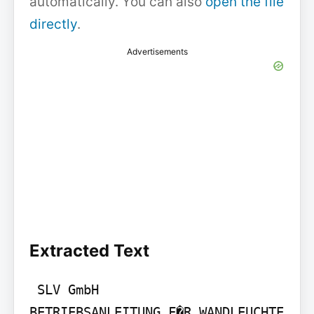
automatically. You can also
open the file
directly
.
Advertisements
Extracted Text
 SLV GmbH

BETRIEBSANLEITUNG F�R WANDLEUCHTE
