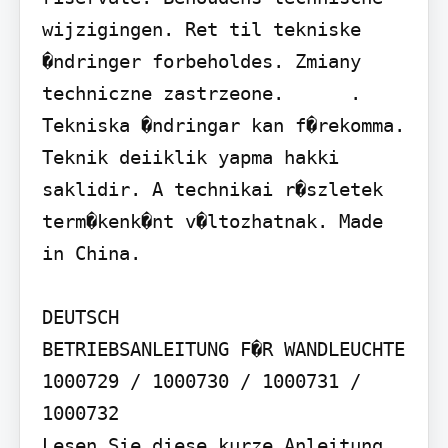
wijzigingen. Ret til tekniske 
�ndringer forbeholdes. Zmiany 
techniczne zastrzeone.      . 
Tekniska �ndringar kan f�rekomma. 
Teknik deiiklik yapma hakki 
saklidir. A technikai r�szletek 
term�kenk�nt v�ltozhatnak. Made 
in China.

DEUTSCH

BETRIEBSANLEITUNG F�R WANDLEUCHTE 
1000729 / 1000730 / 1000731 / 
1000732

Lesen Sie diese kurze Anleitung 