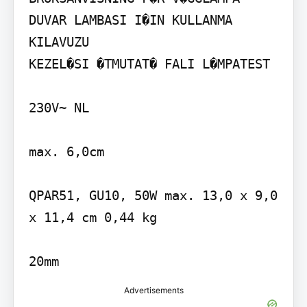
DUVAR LAMBASI I�IN KULLANMA 
KILAVUZU

KEZEL�SI �TMUTAT� FALI L�MPATEST

230V~ NL

max. 6,0cm

QPAR51, GU10, 50W max. 13,0 x 9,0 
x 11,4 cm 0,44 kg

20mm
Advertisements