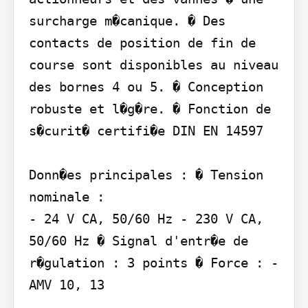
surcharge m�canique. � Des 
contacts de position de fin de 
course sont disponibles au niveau 
des bornes 4 ou 5. � Conception 
robuste et l�g�re. � Fonction de 
s�curit� certifi�e DIN EN 14597

Donn�es principales : � Tension 
nominale :

- 24 V CA, 50/60 Hz - 230 V CA, 
50/60 Hz � Signal d'entr�e de 
r�gulation : 3 points � Force : - 
AMV 10, 13 
.................................