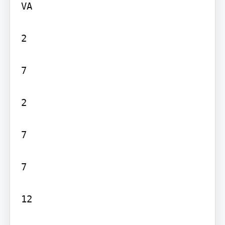
VA

2

7

2

7

7

12
