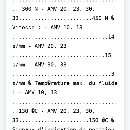
.. 300 N - AMV 20, 23, 30, 
33.......................450 N � 
Vitesse : - AMV 10, 13 
..............................14 
s/mm - AMV 20, 23 
.............................15 
s/mm - AMV 30, 33 
...............................3 
s/mm � Temp�rature max. du fluide 
: - AMV 10, 13 
.................................
..130 �C - AMV 20, 23, 30, 
33......................150 �C � 
Signaux d'indication de position 