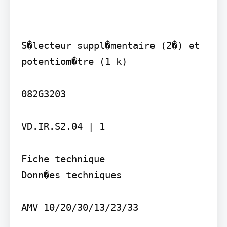
S�lecteur suppl�mentaire (2�) et 
potentiom�tre (1 k)

082G3203

VD.IR.S2.04 | 1

Fiche technique

Donn�es techniques

AMV 10/20/30/13/23/33
