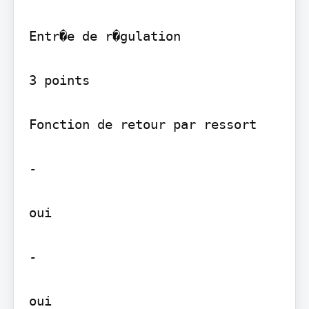
Entr�e de r�gulation

3 points

Fonction de retour par ressort

-

oui

-

oui
