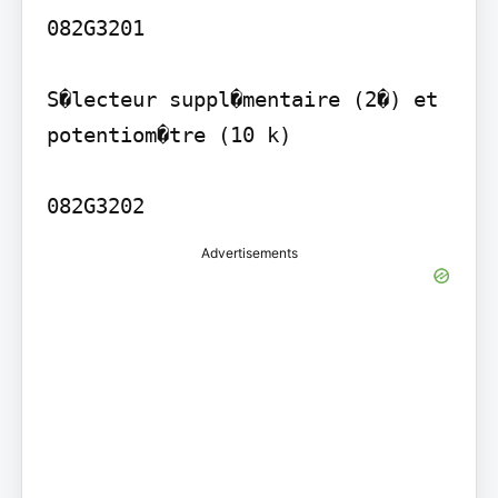
082G3201

S�lecteur suppl�mentaire (2�) et 
potentiom�tre (10 k)

082G3202
Advertisements