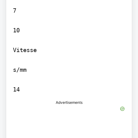
7

10

Vitesse

s/mm

Advertisements