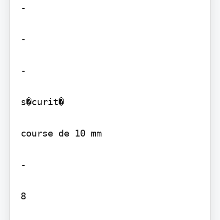
-

-

-

s�curit�

course de 10 mm

-

8
