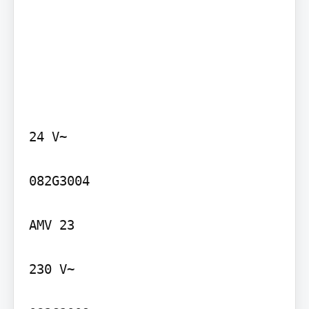
24 V~

082G3004

AMV 23

230 V~
