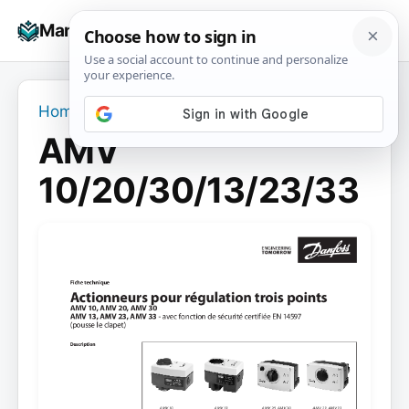
Skip
☰
Manuals+
to
To
content
na
Home
›
AMV 10/20/30/13/23/33
AMV
10/20/30/13/23/33