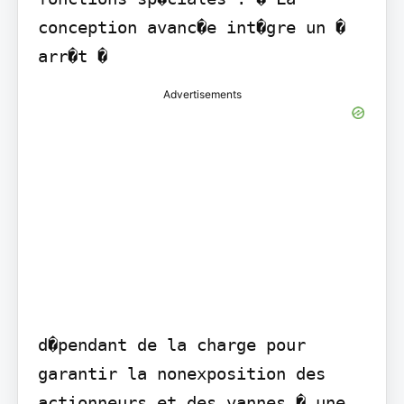
conception avanc�e int�gre un � 
arr�t �
Advertisements
d�pendant de la charge pour 
garantir la nonexposition des 
actionneurs et des vannes � une 