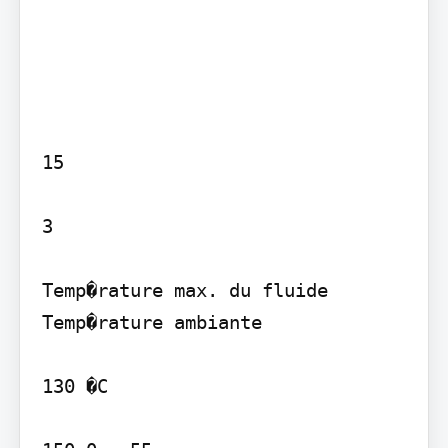
15

3

Temp�rature max. du fluide 
Temp�rature ambiante

130 �C
