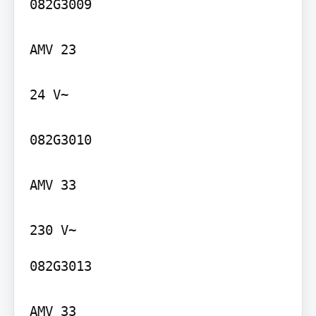
082G3009

AMV 23

24 V~

082G3010

AMV 33

082G3013

AMV 33
