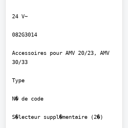
24 V~

082G3014

Accessoires pour AMV 20/23, AMV 
30/33

Type

N� de code

S�lecteur suppl�mentaire (2�)
