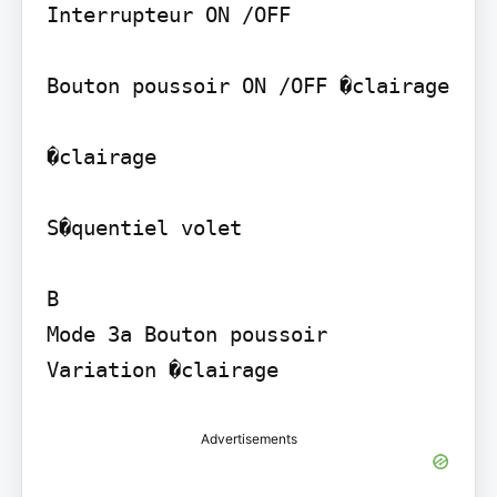
Interrupteur ON /OFF

Bouton poussoir ON /OFF �clairage

�clairage

S�quentiel volet

B

Mode 3a Bouton poussoir

Variation �clairage
Advertisements