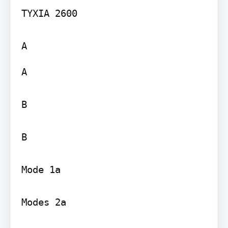
TYXIA 2600

A

B

B

Mode 1a

Modes 2a
