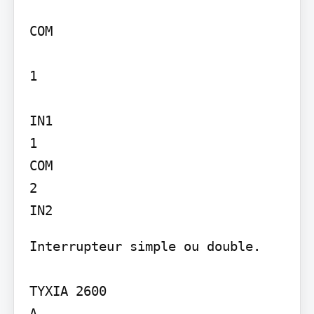
COM

1

IN1

1

COM

2

Interrupteur simple ou double.

TYXIA 2600

A
