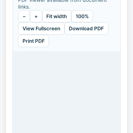
links.
−
+
Fit width
100%
View Fullscreen
Download PDF
Print PDF