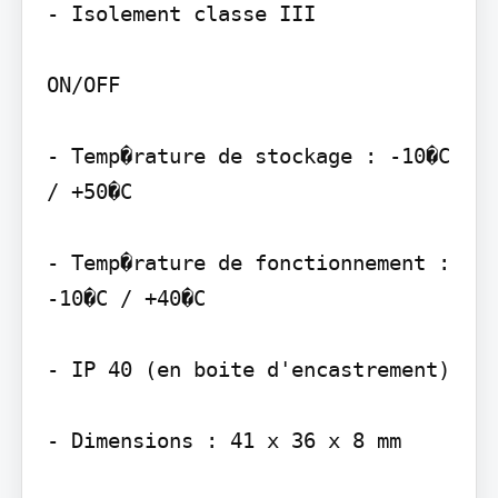
- Isolement classe III

ON/OFF

- Temp�rature de stockage : -10�C 
/ +50�C

- Temp�rature de fonctionnement : 
-10�C / +40�C

- IP 40 (en boite d'encastrement)

- Dimensions : 41 x 36 x 8 mm
