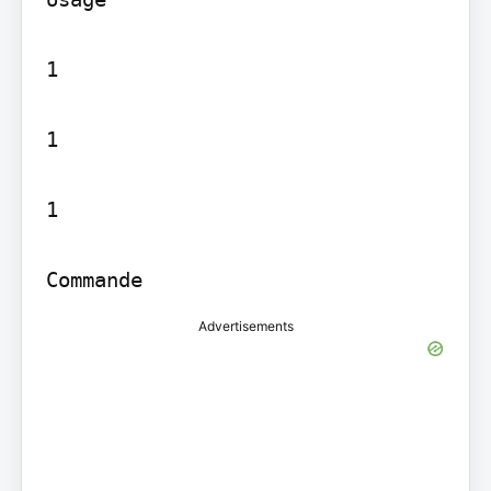
1

1

1

Commande
Advertisements