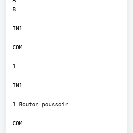
B

IN1

COM

1

IN1

1 Bouton poussoir

COM
