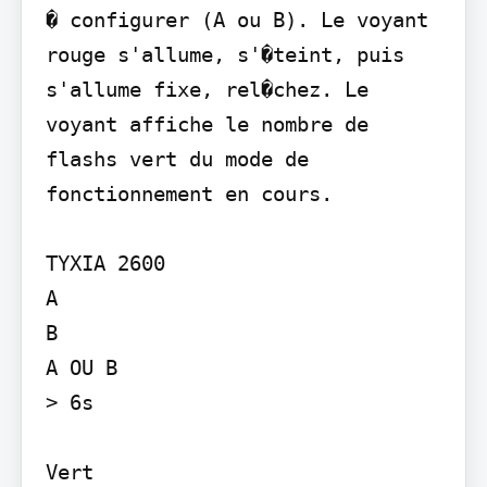
� configurer (A ou B). Le voyant 
rouge s'allume, s'�teint, puis 
s'allume fixe, rel�chez. Le 
voyant affiche le nombre de 
flashs vert du mode de 
fonctionnement en cours.

TYXIA 2600

A

B

A OU B

> 6s

Vert