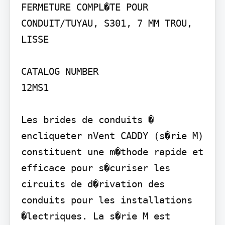
FERMETURE COMPL�TE POUR 
CONDUIT/TUYAU, S301, 7 MM TROU, 
LISSE

CATALOG NUMBER

12MS1

Les brides de conduits � 
encliqueter nVent CADDY (s�rie M) 
constituent une m�thode rapide et 
efficace pour s�curiser les 
circuits de d�rivation des 
conduits pour les installations 
�lectriques. La s�rie M est 