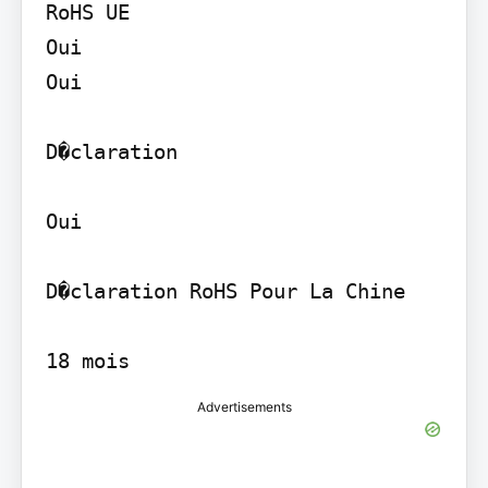
RoHS UE

Oui

Oui

D�claration

Oui

D�claration RoHS Pour La Chine

18 mois
Advertisements