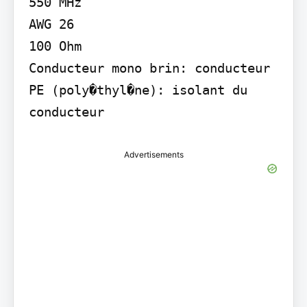
550 MHz

AWG 26

100 Ohm

Conducteur mono brin: conducteur 
PE (poly�thyl�ne): isolant du 
conducteur
Advertisements