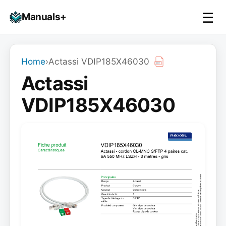
Skip
☰
Manuals+
to
To
content
na
Home
›
Actassi VDIP185X46030
Actassi
VDIP185X46030