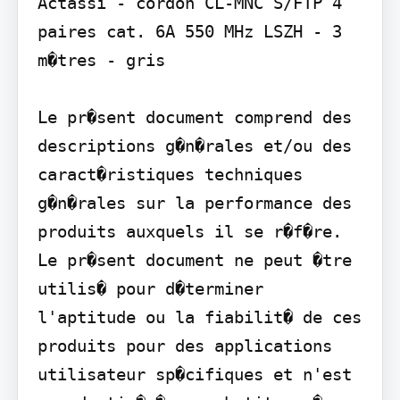
Actassi - cordon CL-MNC S/FTP 4 
paires cat. 6A 550 MHz LSZH - 3 
m�tres - gris

Le pr�sent document comprend des 
descriptions g�n�rales et/ou des 
caract�ristiques techniques 
g�n�rales sur la performance des 
produits auxquels il se r�f�re. 
Le pr�sent document ne peut �tre 
utilis� pour d�terminer 
l'aptitude ou la fiabilit� de ces 
produits pour des applications 
utilisateur sp�cifiques et n'est 