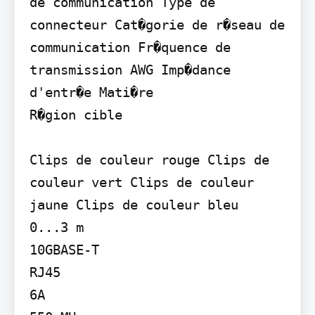
de communication Type de 
connecteur Cat�gorie de r�seau de 
communication Fr�quence de 
transmission AWG Imp�dance 
d'entr�e Mati�re

R�gion cible

Clips de couleur rouge Clips de 
couleur vert Clips de couleur 
jaune Clips de couleur bleu

0...3 m

10GBASE-T

RJ45

6A
