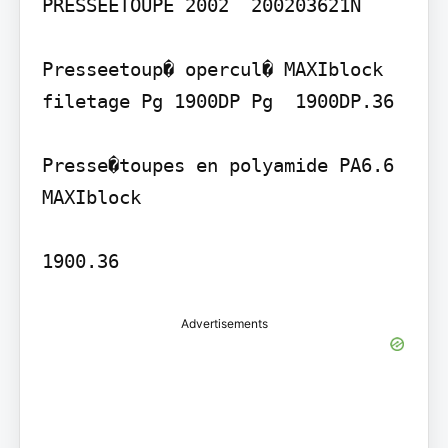
PRESSEETOUPE 2002  200203621N

Presseetoup� opercul� MAXIblock 
filetage Pg 1900DP Pg  1900DP.36

Presse�toupes en polyamide PA6.6 
MAXIblock

1900.36
Advertisements