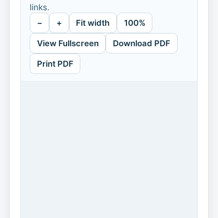
links.
−
+
Fit width
100%
View Fullscreen
Download PDF
Print PDF