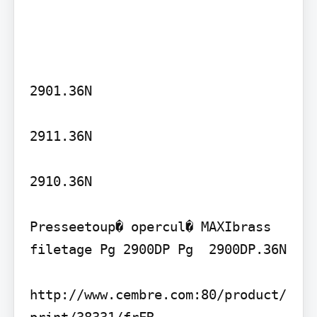
2901.36N

2911.36N

2910.36N

Presseetoup� opercul� MAXIbrass 
filetage Pg 2900DP Pg  2900DP.36N

http://www.cembre.com:80/product/
print/38331/frFR
