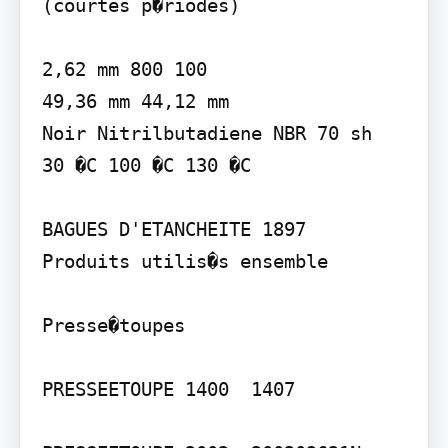
(courtes p�riodes)

2,62 mm 800 100

49,36 mm 44,12 mm

Noir Nitrilbutadiene NBR 70 sh

30 �C 100 �C 130 �C

BAGUES D'ETANCHEITE 1897

Produits utilis�s ensemble

Presse�toupes

PRESSEETOUPE 1400  1407
