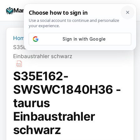
Skip
☰
Manuals+
to
To
content
na
Home
›
S35E162-SWSWC1840H36 - taurus
Einbaustrahler schwarz
S35E162-
SWSWC1840H36 -
taurus
Einbaustrahler
schwarz