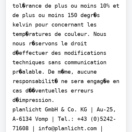
tol�rance de plus ou moins 10% et 
de plus ou moins 150 degr�s 
kelvin pour concernant les 
temp�ratures de couleur. Nous 
nous r�servons le droit 
d�effectuer des modifications 
techniques sans communication 
pr�alable. De m�me, aucune 
responsabilit� ne sera engag�e en 
cas d��ventuelles erreurs 
d�impression.

planlicht GmbH & Co. KG | Au-25, 
A-6134 Vomp | Tel.: +43 (0)5242-
71608 | info@planlicht.com | 