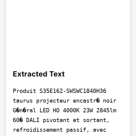
Extracted Text
Produit S35E162-SWSWC1840H36 
taurus projecteur encastr� noir

G�n�ral LED HO 4000K 23W 2845lm 
60� DALI pivotant et sortant, 
refroidissement passif, avec 