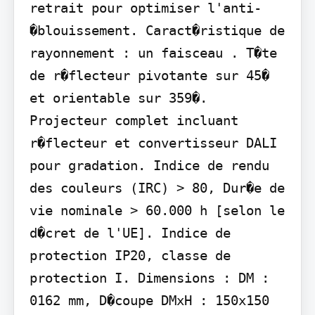
retrait pour optimiser l'anti-
�blouissement. Caract�ristique de 
rayonnement : un faisceau . T�te 
de r�flecteur pivotante sur 45� 
et orientable sur 359�. 
Projecteur complet incluant 
r�flecteur et convertisseur DALI 
pour gradation. Indice de rendu 
des couleurs (IRC) > 80, Dur�e de 
vie nominale > 60.000 h [selon le 
d�cret de l'UE]. Indice de 
protection IP20, classe de 
protection I. Dimensions : DM : 
0162 mm, D�coupe DMxH : 150x150 