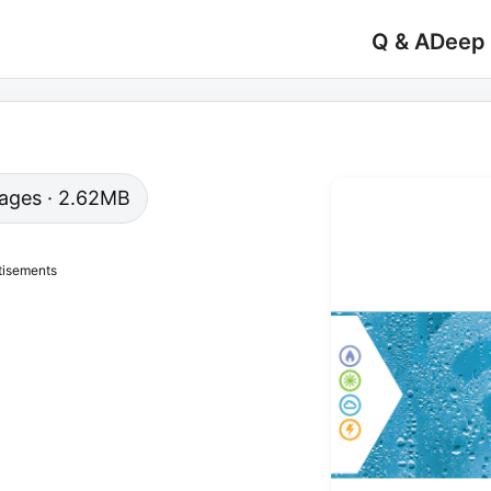
Q & A
Deep
 pages · 2.62MB
tisements