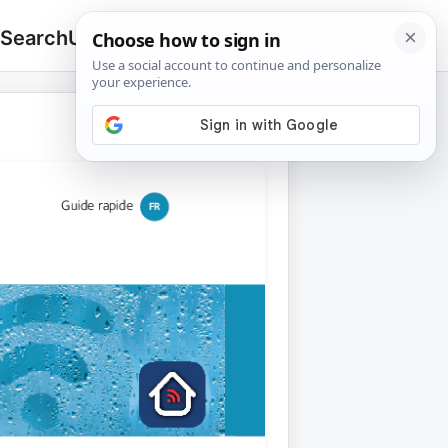
 Search
Upload
🔍
Search
for: