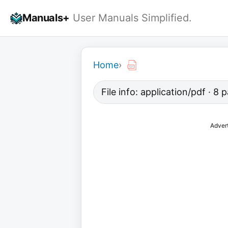
Skip
Manuals+
User Manuals Simplified.
to
content
Home
›
File info: application/pdf · 8
Adver