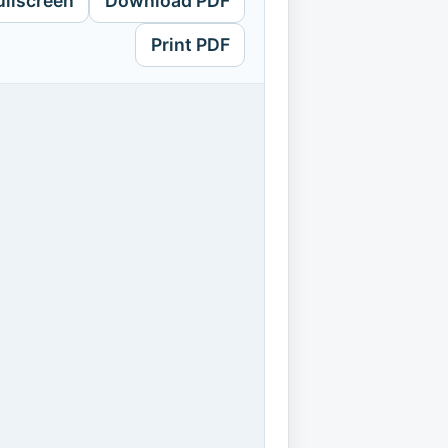
ullscreen
Download PDF
Print PDF