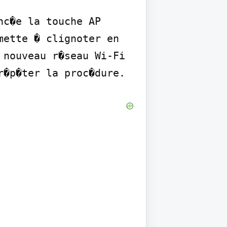
c�e la touche AP 
ette � clignoter en 
nouveau r�seau Wi-Fi 
r�p�ter la proc�dure.