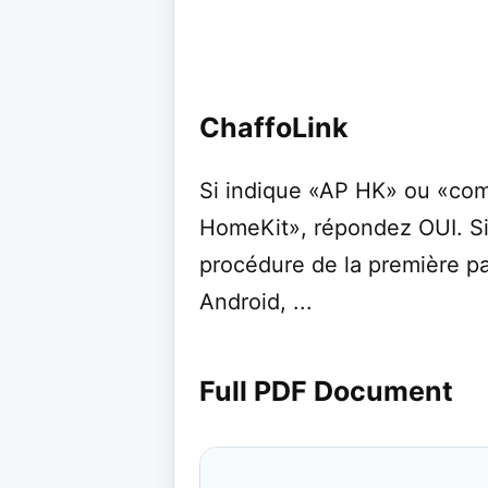
ChaffoLink
Si indique «AP HK» ou «com
HomeKit», répondez OUI. S
procédure de la première par
Android, ...
Full PDF Document