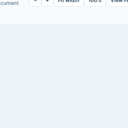
−
+
Fit width
100%
View F
document