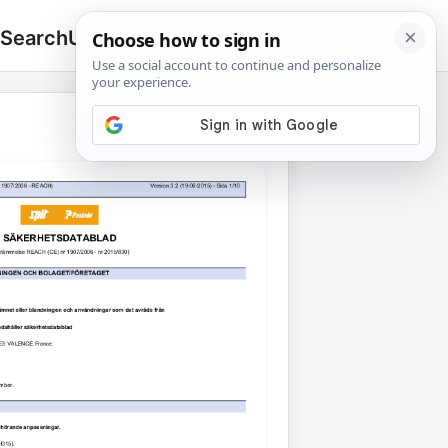
 Search
Upload
🔍
Search
for: