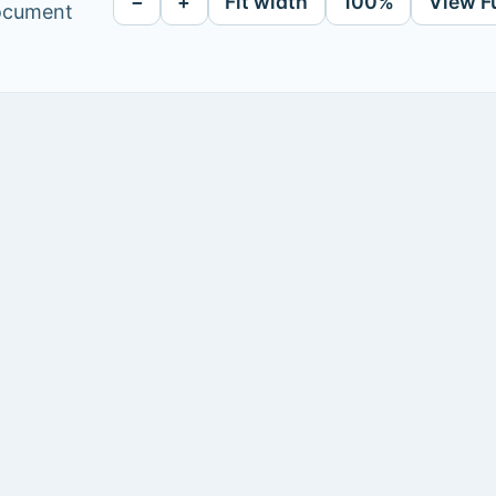
−
+
Fit width
100%
View F
document