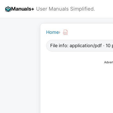
Skip
Manuals+
User Manuals Simplified.
to
content
Home
›
File info: application/pdf · 1
Adver