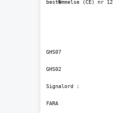
best�mmelse (CE) nr 12
GHS07

GHS02

Signalord :

FARA
