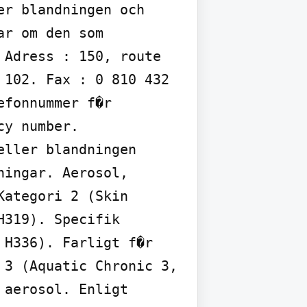
r blandningen och 
r om den som 
Adress : 150, route 
102. Fax : 0 810 432 
fonnummer f�r 
y number.

ller blandningen 
ingar. Aerosol, 
ategori 2 (Skin 
319). Specifik 
H336). Farligt f�r 
3 (Aquatic Chronic 3, 
aerosol. Enligt 