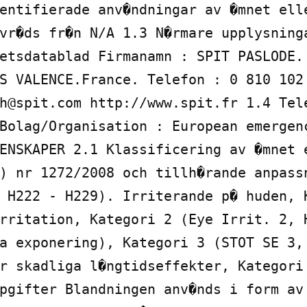
entifierade anv�ndningar av �mnet elle
vr�ds fr�n N/A 1.3 N�rmare upplysninga
etsdatablad Firmanamn : SPIT PASLODE. 
S VALENCE.France. Telefon : 0 810 102 
h@spit.com http://www.spit.fr 1.4 Tele
Bolag/Organisation : European emergenc
ENSKAPER 2.1 Klassificering av �mnet e
) nr 1272/2008 och tillh�rande anpassn
 H222 - H229). Irriterande p� huden, K
rritation, Kategori 2 (Eye Irrit. 2, H
a exponering), Kategori 3 (STOT SE 3, 
r skadliga l�ngtidseffekter, Kategori 
pgifter Blandningen anv�nds i form av 