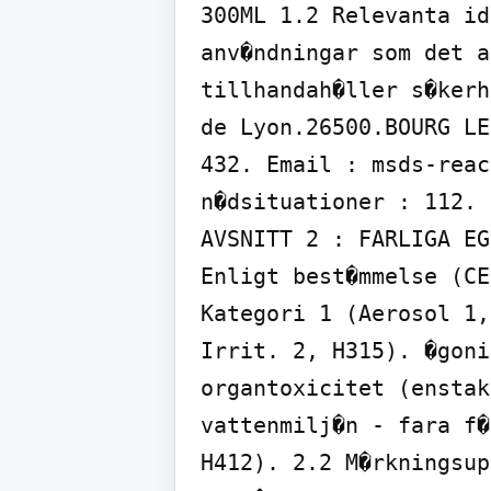
300ML 1.2 Relevanta id
anv�ndningar som det a
tillhandah�ller s�kerh
de Lyon.26500.BOURG LE
432. Email : msds-reac
n�dsituationer : 112. 
AVSNITT 2 : FARLIGA EG
Enligt best�mmelse (CE
Kategori 1 (Aerosol 1,
Irrit. 2, H315). �goni
organtoxicitet (enstak
vattenmilj�n - fara f�
H412). 2.2 M�rkningsup