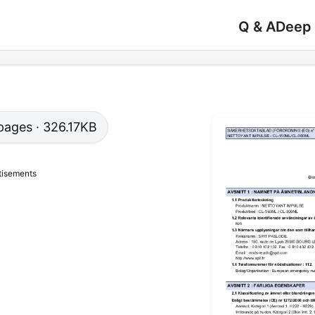
Q & A
Deep
0 pages · 326.17KB
tisements