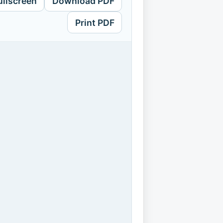
ullscreen
Download PDF
Print PDF