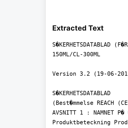
Extracted Text
S�KERHETSDATABLAD (F�R
150ML/CL-300ML

Version 3.2 (19-06-201
S�KERHETSDATABLAD

(Best�mmelse REACH (CE
AVSNITT 1 : NAMNET P� 
Produktbeteckning Prod