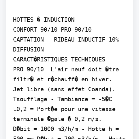
HOTTES � INDUCTION

CONFORT 90/10 PRO 90/10

CAPTATION - RIDEAU INDUCTIF 10% - 
DIFFUSION

CARACT�RISTIQUES TECHNIQUES

PRO 90/10  L'air neuf doit �tre 
filtr� et r�chauff� en hiver.  
Jet libre (sans effet Coanda).  
Tsoufflage - Tambiance = -5�C  
L0,2 = Port�e pour une vitesse 
terminale �gale � 0,2 m/s.

D�bit = 1000 m3/h/m - Hotte h = 
500 mm D�bit = 700 m3/h/m - Hotte 