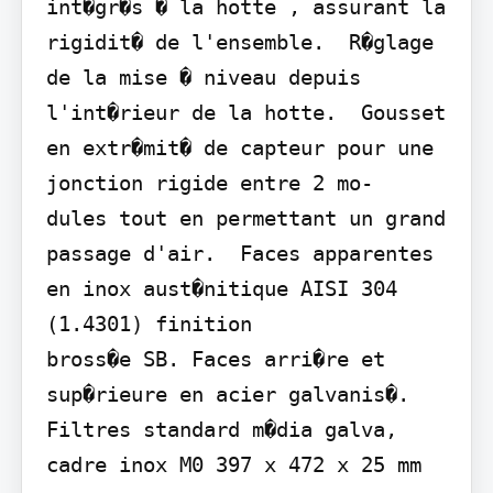
int�gr�s � la hotte , assurant la 
rigidit� de l'ensemble.  R�glage 
de la mise � niveau depuis 
l'int�rieur de la hotte.  Gousset 
en extr�mit� de capteur pour une 
jonction rigide entre 2 mo-

dules tout en permettant un grand 
passage d'air.  Faces apparentes 
en inox aust�nitique AISI 304 
(1.4301) finition

bross�e SB. Faces arri�re et 
sup�rieure en acier galvanis�.  
Filtres standard m�dia galva, 
cadre inox M0 397 x 472 x 25 mm 