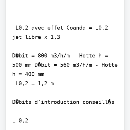
 L0,2 avec effet Coanda = L0,2 
jet libre x 1,3

D�bit = 800 m3/h/m - Hotte h = 
500 mm D�bit = 560 m3/h/m - Hotte 
h = 400 mm

 L0,2 = 1,2 m

D�bits d'introduction conseill�s

L 0,2
