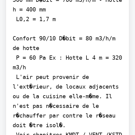
h = 400 mm

 L0,2 = 1,7 m

Confort 90/10 D�bit = 80 m3/h/m 
de hotte

 P = 60 Pa Ex : Hotte L 4 m = 320 
m3/h

 L'air peut provenir de 
l'ext�rieur, de locaux adjacents 
ou de la cuisine elle-m�me. Il 
n'est pas n�cessaire de le 
r�chauffer par contre le r�seau 
doit �tre isol�.

 Voir chapitres KMDT / VENT /KSTD
