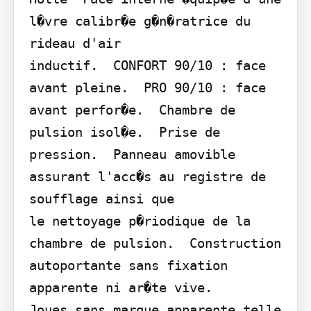
l�vre calibr�e g�n�ratrice du 
rideau d'air

inductif.  CONFORT 90/10 : face 
avant pleine.  PRO 90/10 : face 
avant perfor�e.  Chambre de 
pulsion isol�e.  Prise de 
pression.  Panneau amovible 
assurant l'acc�s au registre de 
soufflage ainsi que

le nettoyage p�riodique de la 
chambre de pulsion.  Construction 
autoportante sans fixation 
apparente ni ar�te vive.

Joues sans marque apparente telle 