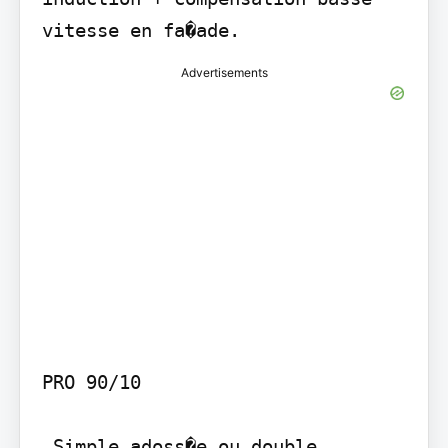
vitesse en fa�ade.
Advertisements
PRO 90/10

 Simple adoss�e ou double 