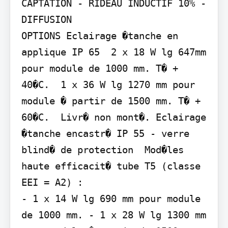
CAPTATION - RIDEAU INDUCTIF 10% - 
DIFFUSION

OPTIONS Eclairage �tanche en 
applique IP 65  2 x 18 W lg 647mm 
pour module de 1000 mm. T� + 
40�C.  1 x 36 W lg 1270 mm pour 
module � partir de 1500 mm. T� + 
60�C.  Livr� non mont�. Eclairage 
�tanche encastr� IP 55 - verre 
blind� de protection  Mod�les 
haute efficacit� tube T5 (classe 
EEI = A2) :

- 1 x 14 W lg 690 mm pour module 
de 1000 mm. - 1 x 28 W lg 1300 mm 