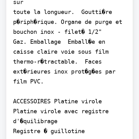
sur

toute la longueur.  Goutti�re 
p�riph�rique. Organe de purge et 
bouchon inox - filet� 1/2"

Gaz. Emballage  Emball�e en 
caisse claire voie sous film 
thermo-r�tractable.  Faces 
ext�rieures inox prot�g�es par 
film PVC.

ACCESSOIRES Platine virole

Platine virole avec registre 
d'�quilibrage

Registre � guillotine
