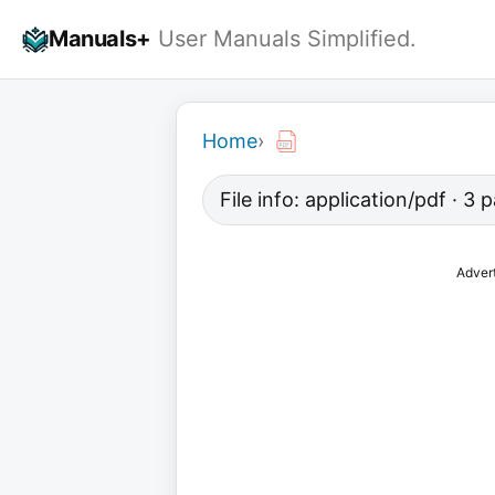
Skip
Manuals+
User Manuals Simplified.
to
content
Home
›
File info: application/pdf · 3 
Adver