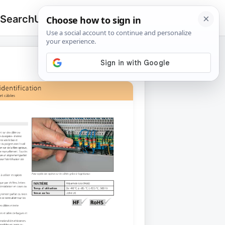
 Search
Upload
🔍
Search
for: