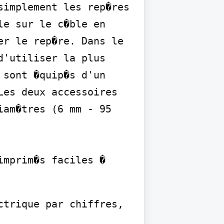
implement les rep�res 
e sur le c�ble en 
r le rep�re. Dans le 
'utiliser la plus 
sont �quip�s d'un 
es deux accessoires 
am�tres (6 mm - 95 
mprim�s faciles � 
trique par chiffres, 