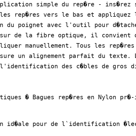
plication simple du rep�re - ins�rez s
les rep�res vers le bas et appliquez l
n du poignet avec l'outil pour d�tache
sur de la fibre optique, il convient d
liquer manuellement. Tous les rep�res 
sure un alignement parfait du texte. L
l'identification des c�bles de gros di
tiques � Bagues rep�res en Nylon pr�-i
n id�ale pour de l`identification �lec