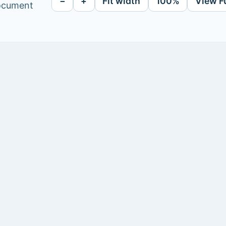
−
+
Fit width
100%
View F
document