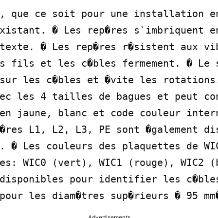
, que ce soit pour une installation en
xistant. � Les rep�res s`imbriquent en
texte. � Les rep�res r�sistent aux vib
s fils et les c�bles fermement. � Le s
sur les c�bles et �vite les rotations.
ec les 4 tailles de bagues et peut con
en jaune, blanc et code couleur intern
�res L1, L2, L3, PE sont �galement dis
. � Les couleurs des plaquettes de WIC
es: WIC0 (vert), WIC1 (rouge), WIC2 (b
disponibles pour identifier les c�bles
pour les diam�tres sup�rieurs � 95 mm
Advertisements