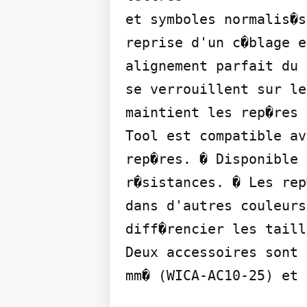
et symboles normalis�s
reprise d'un c�blage e
alignement parfait du 
se verrouillent sur le
maintient les rep�res 
Tool est compatible av
rep�res. � Disponible 
r�sistances. � Les rep
dans d'autres couleurs
diff�rencier les taill
Deux accessoires sont 
mm� (WICA-AC10-25) et 