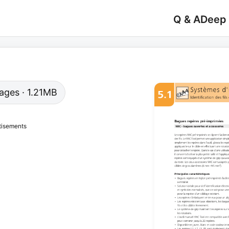
Q & A
Deep
pages · 1.21MB
tisements