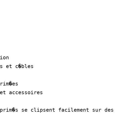
ion

s et c�bles

rim�es

et accessoires

prim�s se clipsent facilement sur des 