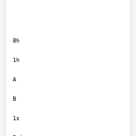
8h

1h

A

B

1s
