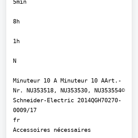
5min

8h

1h

N

Minuteur 10 A Minuteur 10 AArt.-
Nr. NU353518, NU353530, NU353554© 
Schneider-Electric 2014QGH70270-
0009/17

fr

Accessoires nécessaires