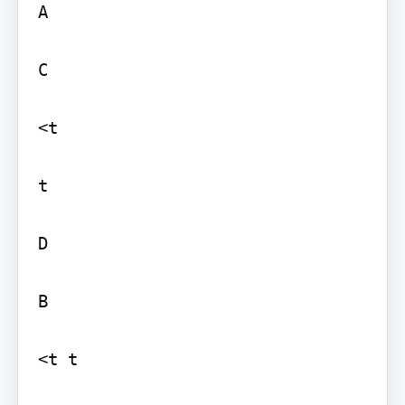
A

C

<t

t

D

B

<t t