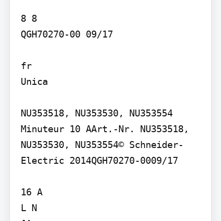
8 8

QGH70270-00 09/17

fr

Unica

NU353518, NU353530, NU353554

Minuteur 10 AArt.-Nr. NU353518, 
NU353530, NU353554© Schneider-
Electric 2014QGH70270-0009/17

16 A

L N
