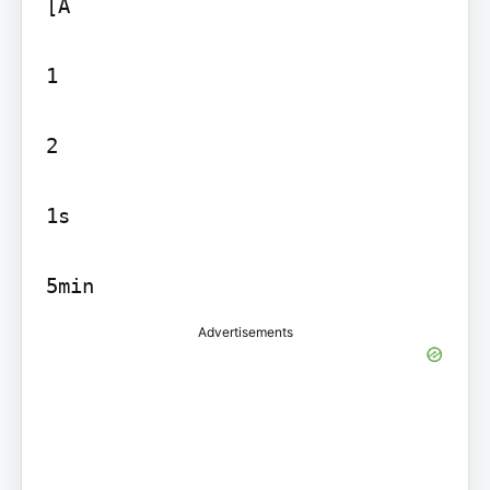
[A

1

2

1s

Advertisements