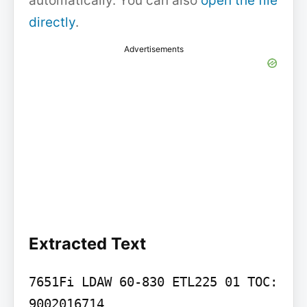
automatically. You can also
open the file
directly
.
Advertisements
Extracted Text
7651Fi LDAW 60-830 ETL225 01 TOC: 
9002016714
