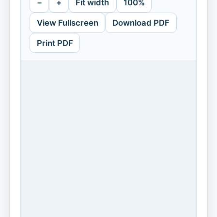
−
+
Fit width
100%
View Fullscreen
Download PDF
Print PDF