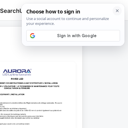
 Search
Upload
🔍
Search
for: