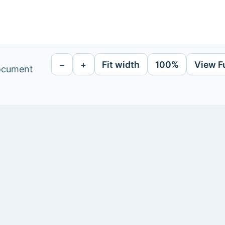
−
+
Fit width
100%
View F
document