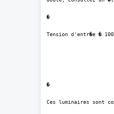
�

Tension d'entr�e � 100
�

Ces luminaires sont co