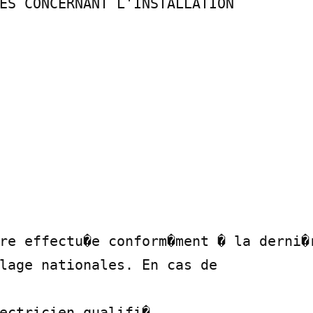
ES CONCERNANT L'INSTALLATION

re effectu�e conform�ment � la derni�r
lage nationales. En cas de

ectricien qualifi�.
