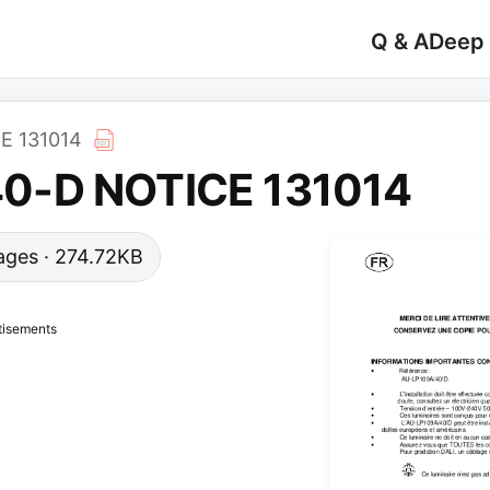
Q & A
Deep
E 131014
0-D NOTICE 131014
 pages · 274.72KB
tisements