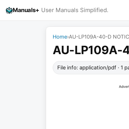
Skip
Manuals+
User Manuals Simplified.
to
content
Home
›
AU-LP109A-40-D NOTIC
AU-LP109A-4
File info: application/pdf · 1
Adver