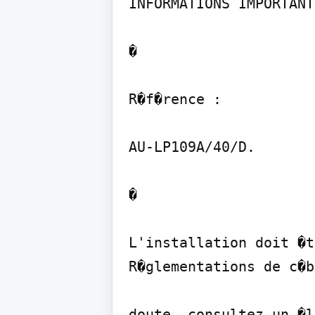
INFORMATIONS IMPORTANT
�

R�f�rence :

AU-LP109A/40/D.

�

L'installation doit �t
R�glementations de c�b
doute, consultez un �l