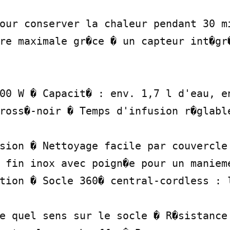
our conserver la chaleur pendant 30 mi
re maximale gr�ce � un capteur int�gr�
00 W � Capacit� : env. 1,7 l d'eau, en
ross�-noir � Temps d'infusion r�glable
sion � Nettoyage facile par couvercle 
 fin inox avec poign�e pour un manieme
tion � Socle 360� central-cordless : l
e quel sens sur le socle � R�sistance 