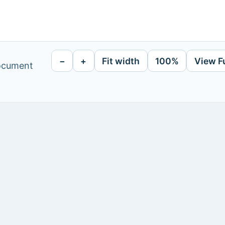
−
+
Fit width
100%
View F
document