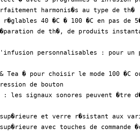
rfaitement harmonis�s au type de th�

 r�glables 40 �C � 100 �C en pas de 5�
�paration de th�, de produits instanta
'infusion personnalisables : pour un p
& Tea � pour choisir le mode 100 �C ou
ression de bouton

 : les signaux sonores peuvent �tre d�
sup�rieure et verre r�sistant aux vari
sup�rieure avec touches de commande �c