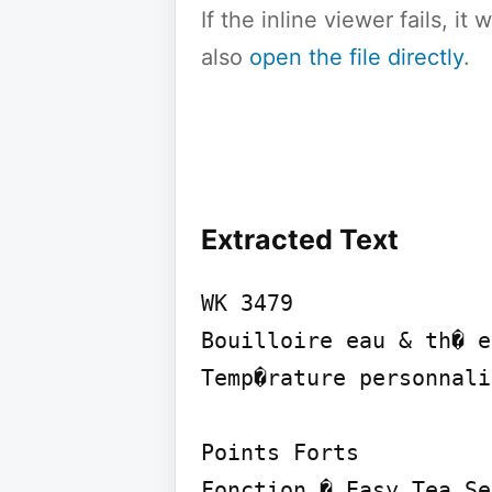
If the inline viewer fails, i
also
open the file directly
.
Extracted Text
WK 3479

Bouilloire eau & th� e
Temp�rature personnali
Points Forts

Fonction � Easy Tea Se