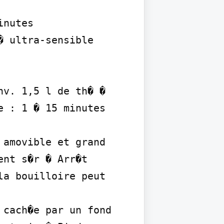
nutes

 ultra-sensible

v. 1,5 l de th� � 
 : 1 � 15 minutes 
amovible et grand 
nt s�r � Arr�t 
a bouilloire peut 
cach�e par un fond 