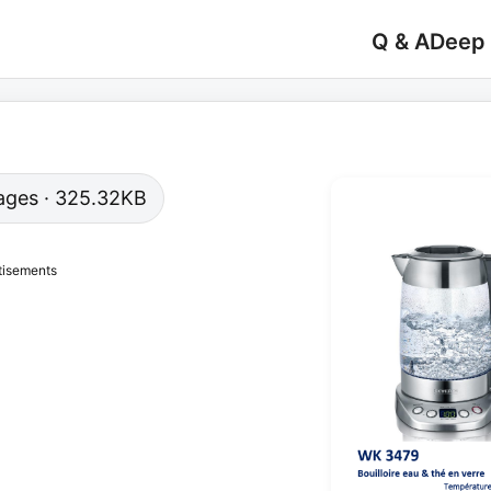
Q & A
Deep
 pages · 325.32KB
tisements