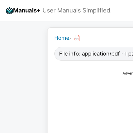
Skip
Manuals+
User Manuals Simplified.
to
content
Home
›
File info: application/pdf · 1
Adver