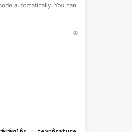
y mode automatically. You can
�r�gl�s : temp�rature 