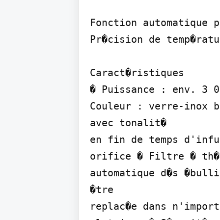
Fonction automatique p
Pr�cision de temp�ratu
Caract�ristiques

� Puissance : env. 3 0
Couleur : verre-inox b
avec tonalit�

en fin de temps d'infu
orifice � Filtre � th�
automatique d�s �bulli
�tre

replac�e dans n'import