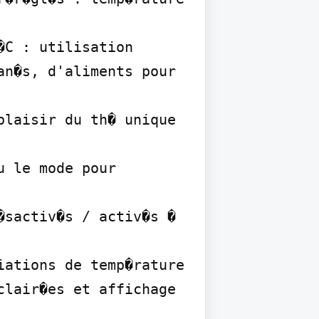
C : utilisation 
n�s, d'aliments pour 
laisir du th� unique 
 le mode pour 
sactiv�s / activ�s � 
ations de temp�rature

lair�es et affichage 