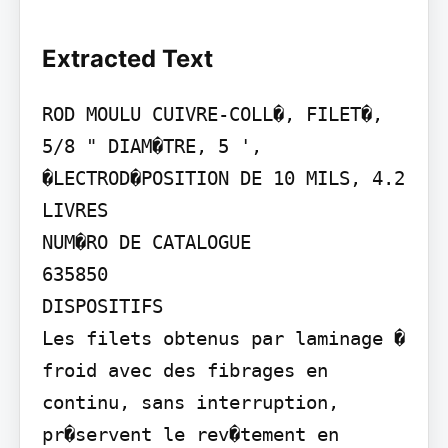
Extracted Text
ROD MOULU CUIVRE-COLL�, FILET�, 
5/8 " DIAM�TRE, 5 ', 
�LECTROD�POSITION DE 10 MILS, 4.2 
LIVRES

NUM�RO DE CATALOGUE

635850

DISPOSITIFS

Les filets obtenus par laminage � 
froid avec des fibrages en 
continu, sans interruption, 
pr�servent le rev�tement en 