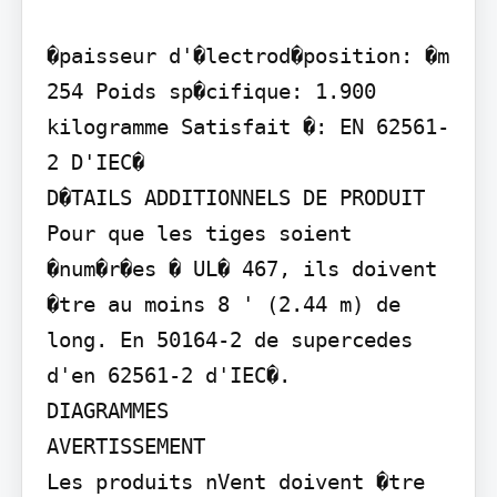
�paisseur d'�lectrod�position: �m 
254 Poids sp�cifique: 1.900 
kilogramme Satisfait �: EN 62561-
2 D'IEC�

D�TAILS ADDITIONNELS DE PRODUIT

Pour que les tiges soient 
�num�r�es � UL� 467, ils doivent 
�tre au moins 8 ' (2.44 m) de 
long. En 50164-2 de supercedes 
d'en 62561-2 d'IEC�.

DIAGRAMMES

AVERTISSEMENT

Les produits nVent doivent �tre 