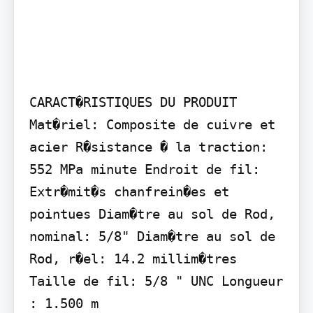
CARACT�RISTIQUES DU PRODUIT

Mat�riel: Composite de cuivre et 
acier R�sistance � la traction: 
552 MPa minute Endroit de fil: 
Extr�mit�s chanfrein�es et 
pointues Diam�tre au sol de Rod, 
nominal: 5/8" Diam�tre au sol de 
Rod, r�el: 14.2 millim�tres 
Taille de fil: 5/8 " UNC Longueur 
: 1.500 m
