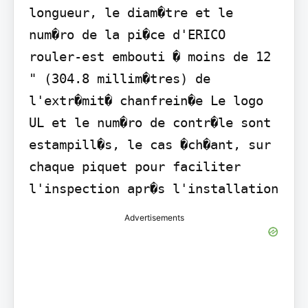
longueur, le diam�tre et le 
num�ro de la pi�ce d'ERICO 
rouler-est embouti � moins de 12 
" (304.8 millim�tres) de 
l'extr�mit� chanfrein�e Le logo 
UL et le num�ro de contr�le sont 
estampill�s, le cas �ch�ant, sur 
chaque piquet pour faciliter 
l'inspection apr�s l'installation
Advertisements