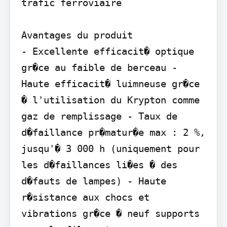
trafic ferroviaire

Avantages du produit

- Excellente efficacit� optique 
gr�ce au faible de berceau - 
Haute efficacit� luimneuse gr�ce 
� l'utilisation du Krypton comme 
gaz de remplissage - Taux de 
d�faillance pr�matur�e max : 2 %, 
jusqu'� 3 000 h (uniquement pour 
les d�faillances li�es � des 
d�fauts de lampes) - Haute 
r�sistance aux chocs et 
vibrations gr�ce � neuf supports 