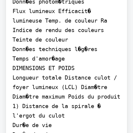
Donn�es photom�triques

Flux lumineux Efficacit� 
lumineuse Temp. de couleur Ra 
Indice de rendu des couleurs 
Teinte de couleur

Donn�es techniques l�g�res

Temps d'amor�age

DIMENSIONS ET POIDS

Longueur totale Distance culot / 
foyer lumineux (LCL) Diam�tre 
Diam�tre maximum Poids du produit

1) Distance de la spirale � 
l'ergot du culot

Dur�e de vie
