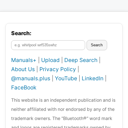
Search:
Search
Manuals+
|
Upload
|
Deep Search
|
About Us
|
Privacy Policy
|
@manuals.plus
|
YouTube
|
LinkedIn
|
FaceBook
This website is an independent publication and is
neither affiliated with nor endorsed by any of the
trademark owners. The "Bluetooth®" word mark
and logos are registered trademarks owned by