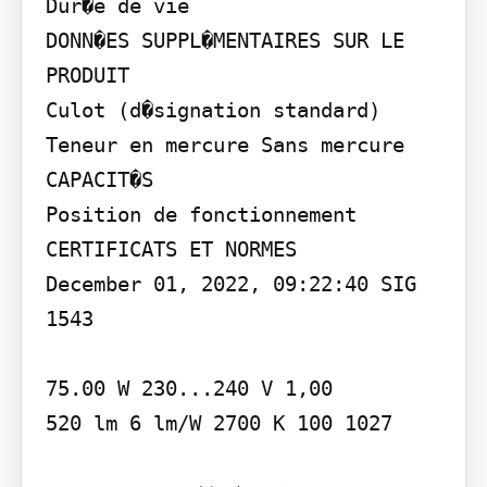
Dur�e de vie

DONN�ES SUPPL�MENTAIRES SUR LE 
PRODUIT

Culot (d�signation standard) 
Teneur en mercure Sans mercure

CAPACIT�S

Position de fonctionnement

CERTIFICATS ET NORMES

December 01, 2022, 09:22:40 SIG 
1543

75.00 W 230...240 V 1,00

520 lm 6 lm/W 2700 K 100 1027