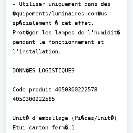
- Utiliser uniquement dans des 
�quipements/luminaires con�us 
sp�cialement � cet effet. 
Prot�ger les lampes de l'humidit� 
pendant le fonctionnement et 
l'installation.

DONN�ES LOGISTIQUES

Code produit 4050300222578 
4050300222585

Unit� d'emballage (Pi�ces/Unit�)

Etui carton ferm� 1
