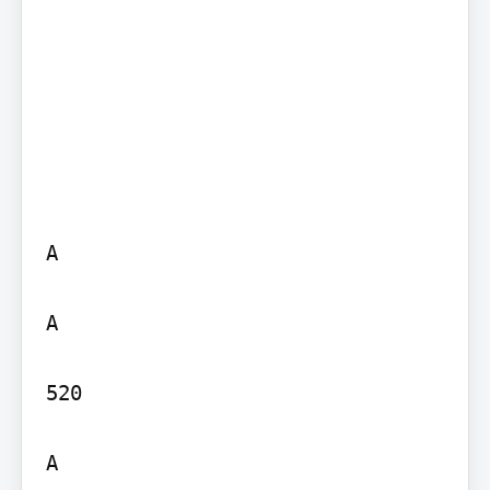
A

A

520

A
