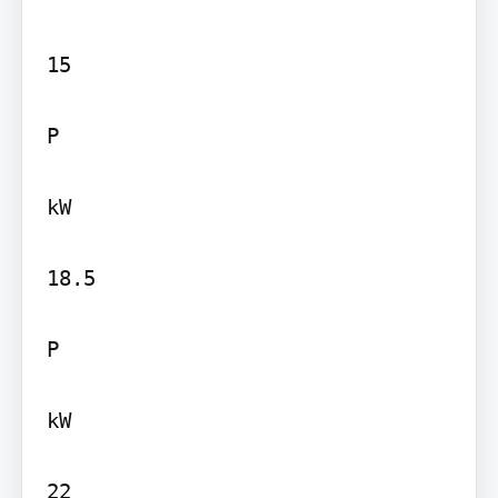
15

P

kW

18.5

P

kW

22
