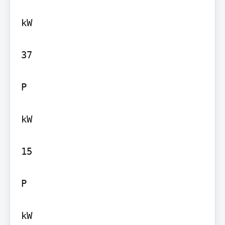
kW

37

P

kW

15

P

kW