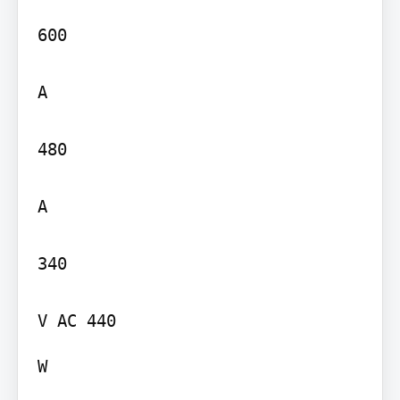
600

A

480

A

340

W
