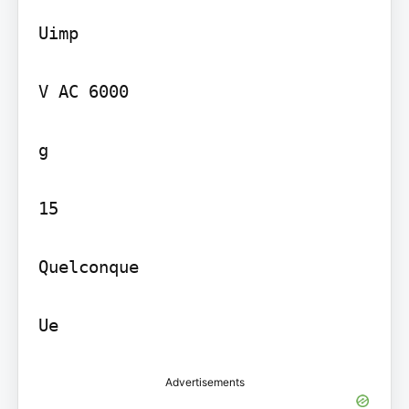
Uimp

V AC 6000

g

15

Quelconque

Ue
Advertisements