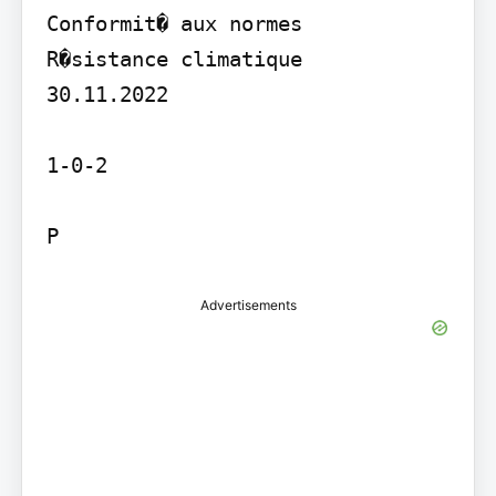
Conformit� aux normes

R�sistance climatique

30.11.2022

1-0-2

P
Advertisements