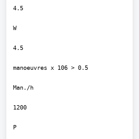
4.5

W

4.5

manoeuvres x 106 > 0.5

Man./h

1200

P
