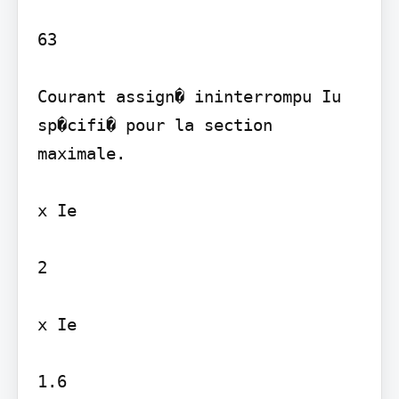
63

Courant assign� ininterrompu Iu 
sp�cifi� pour la section 
maximale.

x Ie

2

x Ie

1.6
