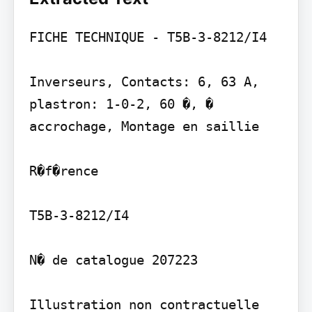
FICHE TECHNIQUE - T5B-3-8212/I4

Inverseurs, Contacts: 6, 63 A, 
plastron: 1-0-2, 60 �, � 
accrochage, Montage en saillie

R�f�rence

T5B-3-8212/I4

N� de catalogue 207223

Illustration non contractuelle
