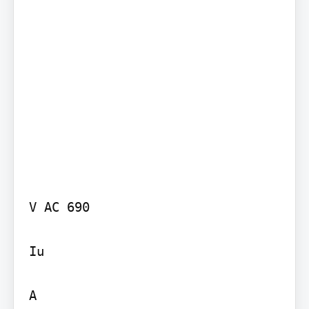
V AC 690

Iu

A
