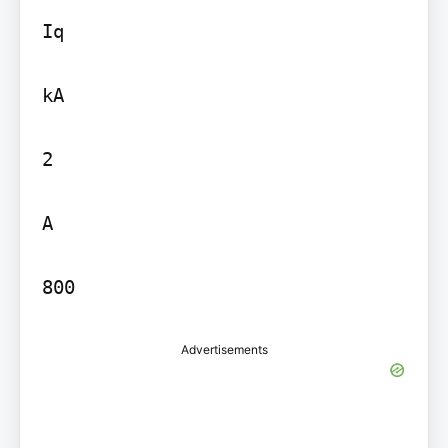
Iq

kA

2

A

800
Advertisements