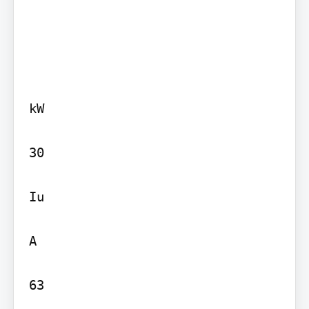
kW

30

Iu

A

63
