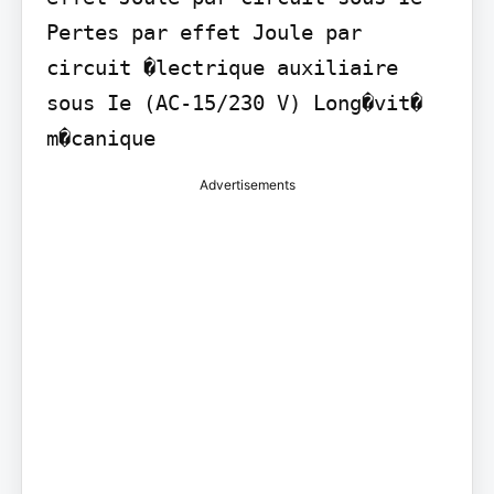
Pertes par effet Joule par 
circuit �lectrique auxiliaire 
sous Ie (AC-15/230 V) Long�vit� 
m�canique
Advertisements