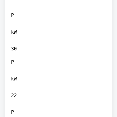
P

kW

P

kW

22

P
