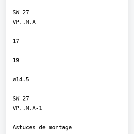
SW 27

VP..M.A

17

19

ø14.5

SW 27

VP..M.A-1

Astuces de montage
