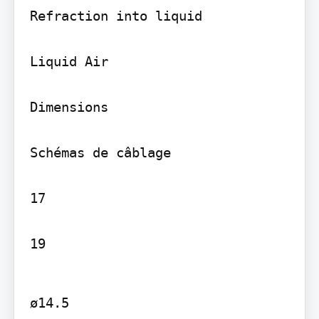
Refraction into liquid

Liquid Air

Dimensions

Schémas de câblage

17

19
ø14.5
