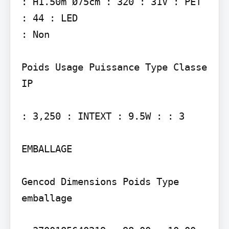
: H1.50m Ø75cm : 320 : 31V : PET 
: 44 : LED

: Non

Poids Usage Puissance Type Classe 
IP

: 3,250 : INTEXT : 9.5W : : 3

EMBALLAGE

Gencod Dimensions Poids Type 
emballage
