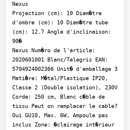
Nexus

Projection (cm): 19 Diam�tre 
d'ombre (cm): 10 Diam�tre tube 
(cm): 12.7 Angle d'inclinaison: 
90�

Nexus Num�ro de l'article: 
2020601001 Blanc/Telegris EAN: 
5704924002366 Unit� d'emballage 3 
Mati�re: M�tal/Plastique IP20, 
Classe 2 (Double isolation), 230V 
Corde: 250 cm, Blanc c�ble de 
tissu Peut on remplacer le cable? 
Oui GU10, Max. 6W, Ampoule pas 
inclus Zone: �clairage int�rieur 