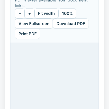
links.
−
+
Fit width
100%
View Fullscreen
Download PDF
Print PDF