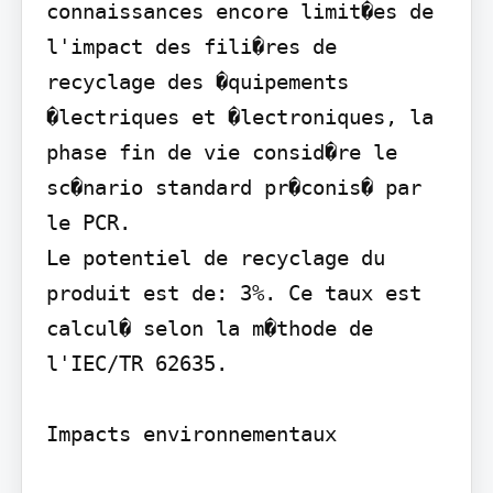
connaissances encore limit�es de 
l'impact des fili�res de 
recyclage des �quipements 
�lectriques et �lectroniques, la 
phase fin de vie consid�re le 
sc�nario standard pr�conis� par 
le PCR.

Le potentiel de recyclage du 
produit est de: 3%. Ce taux est 
calcul� selon la m�thode de 
l'IEC/TR 62635.

Impacts environnementaux
