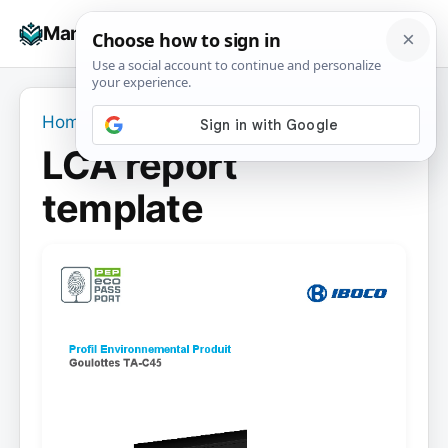
Skip
☰
Manuals+
to
To
content
na
Home
›
LCA report template
LCA report
template