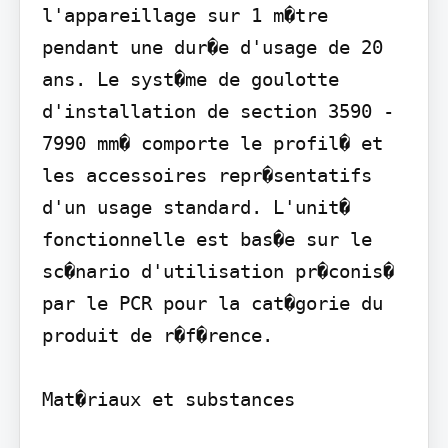
l'appareillage sur 1 m�tre 
pendant une dur�e d'usage de 20 
ans. Le syst�me de goulotte 
d'installation de section 3590 - 
7990 mm� comporte le profil� et 
les accessoires repr�sentatifs 
d'un usage standard. L'unit� 
fonctionnelle est bas�e sur le 
sc�nario d'utilisation pr�conis� 
par le PCR pour la cat�gorie du 
produit de r�f�rence.

Mat�riaux et substances
