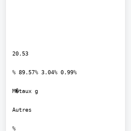
20.53

% 89.57% 3.04% 0.99%

M�taux g

Autres

%
