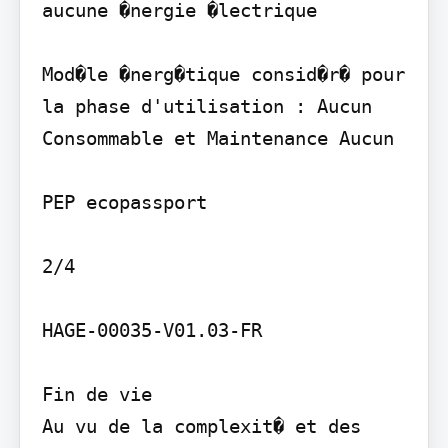
aucune �nergie �lectrique

Mod�le �nerg�tique consid�r� pour 
la phase d'utilisation : Aucun

Consommable et Maintenance Aucun

PEP ecopassport

2/4

HAGE-00035-V01.03-FR

Fin de vie

Au vu de la complexit� et des 