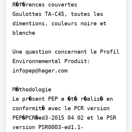
R�f�rences couvertes

Goulottes TA-C45, toutes les 
dimentions, couleurs noire et 
blanche

Une question concernant le Profil 
Environnemental Produit: 
infopep@hager.com

M�thodologie

Le pr�sent PEP a �t� r�alis� en 
conformit� avec le PCR version 
PEP�PCR�ed3-2015 04 02 et le PSR 
version PSR0003-ed1.1-