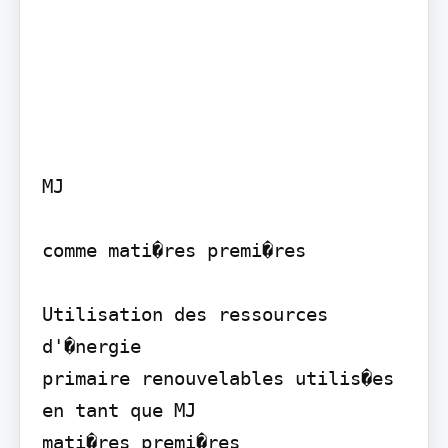
MJ

comme mati�res premi�res

Utilisation des ressources 
d'�nergie

primaire renouvelables utilis�es 
en tant que MJ

mati�res premi�res
