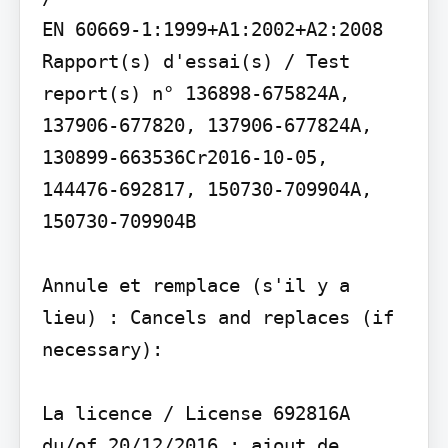
EN 60669-1:1999+A1:2002+A2:2008

Rapport(s) d'essai(s) / Test 
report(s) n° 136898-675824A, 
137906-677820, 137906-677824A, 
130899-663536Cr2016-10-05, 
144476-692817, 150730-709904A, 
150730-709904B

Annule et remplace (s'il y a 
lieu) : Cancels and replaces (if 
necessary):

La licence / License 692816A 
du/of 20/12/2016 : ajout de 