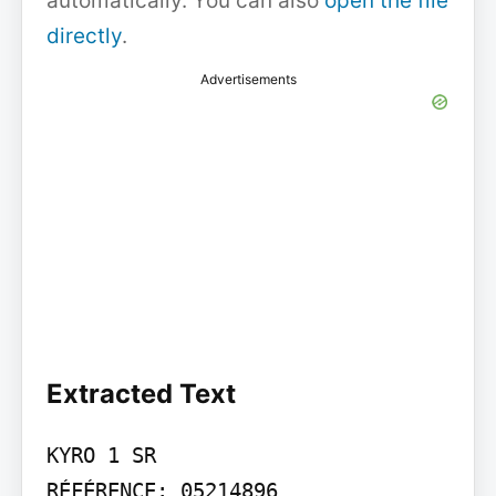
automatically. You can also
open the file
directly
.
Advertisements
Extracted Text
KYRO 1 SR

RÉFÉRENCE: 05214896
