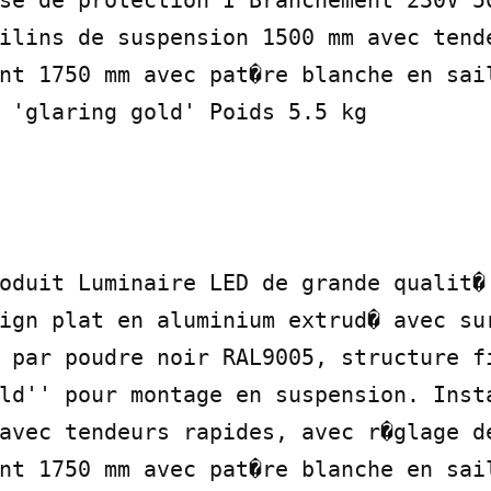
se de protection I Branchement 230V 50
ilins de suspension 1500 mm avec tende
nt 1750 mm avec pat�re blanche en sail
 'glaring gold' Poids 5.5 kg
oduit Luminaire LED de grande qualit� 
ign plat en aluminium extrud� avec sur
 par poudre noir RAL9005, structure fi
ld'' pour montage en suspension. Insta
avec tendeurs rapides, avec r�glage de
nt 1750 mm avec pat�re blanche en sail