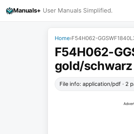
Skip
Manuals+
User Manuals Simplified.
to
content
Home
›
F54H062-GGSWF1840L3S 
F54H062-GGS
gold/schwar
File info: application/pdf · 2
Adver