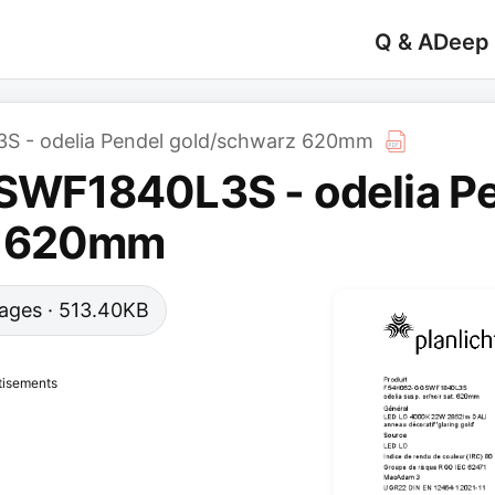
Q & A
Deep
- odelia Pendel gold/schwarz 620mm
WF1840L3S - odelia Pe
z 620mm
 pages · 513.40KB
tisements