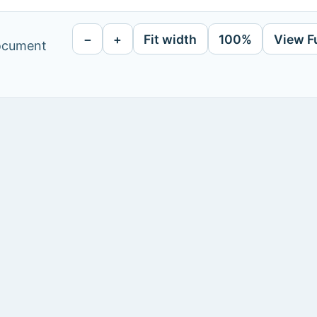
−
+
Fit width
100%
View F
document