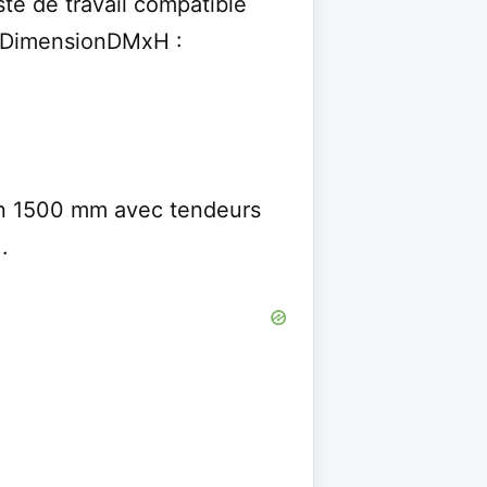
 de travail compatible
59DimensionDMxH :
ion 1500 mm avec tendeurs
.