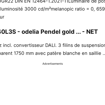
22 DIN EN 12464-1.2021-11Luminaire de poste
1luminosité 3000 cd/m²melanopic ratio = 0, 6
ur
S - odelia Pendel gold ... - NET
 incl. convertisseur DALI. 3 filins de suspens
parent 1750 mm avec patère blanche en saillie ..
Advertisements