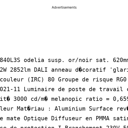
Advertisements
840L3S odelia susp. or/noir sat. 620mm
2W 2852lm DALI anneau d�coratif 'glari
couleur (IRC) 80 Groupe de risque RG0 
021-11 Luminaire de poste de travail c
it� 3000 cd/m� melanopic ratio = 0,659
leur Mat�riau : Aluminium Surface rev�
e mate Optique Diffuseur en PMMA satin