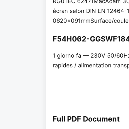
RG0 IEC 62471MacAdam 3UGR
écran selon DIN EN 12464-
0620x091mmSurface/coule
F54H062-GGSWF1840L3
1 giorno fa — 230V 50/60Hz
rapides / alimentation trans
Full PDF Document