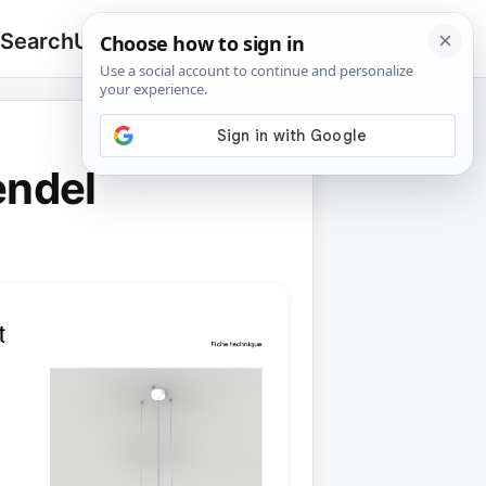
 Search
Upload
🔍
Search
for:
ndel