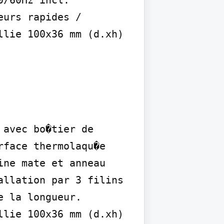
/60Hz incl. 
urs rapides / 
lie 100x36 mm (d.xh) 
avec bo�tier de 
face thermolaqu�e 
ne mate et anneau 
llation par 3 filins 
 la longueur. 
lie 100x36 mm (d.xh) 