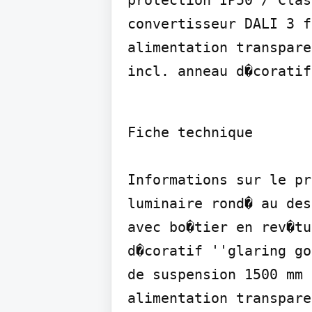
protection IP50 / Clas
convertisseur DALI 3 f
alimentation transpare
incl. anneau d�coratif
Fiche technique

Informations sur le pr
luminaire rond� au des
avec bo�tier en rev�tu
d�coratif ''glaring go
de suspension 1500 mm 
alimentation transpare