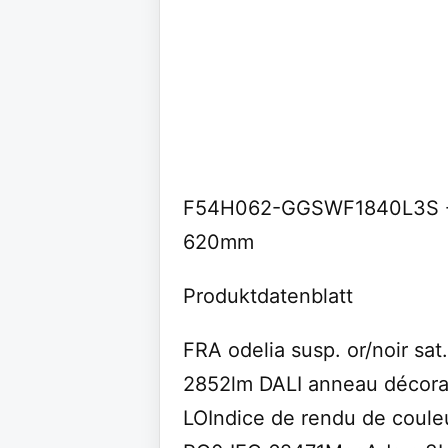
F54H062-GGSWF1840L3S - o
620mm
Produktdatenblatt
FRA odelia susp. or/noir 
2852lm DALI anneau décorat
LOIndice de rendu de coule