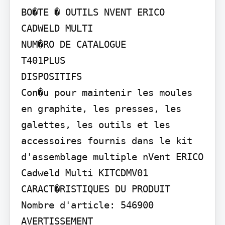
BO�TE � OUTILS NVENT ERICO 
CADWELD MULTI

NUM�RO DE CATALOGUE

T401PLUS

DISPOSITIFS

Con�u pour maintenir les moules 
en graphite, les presses, les 
galettes, les outils et les 
accessoires fournis dans le kit 
d'assemblage multiple nVent ERICO 
Cadweld Multi KITCDMV01

CARACT�RISTIQUES DU PRODUIT

Nombre d'article: 546900

AVERTISSEMENT
