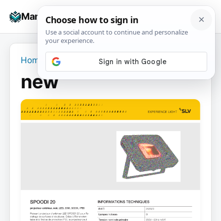
Skip
☰
Manuals+
to
To
content
na
Home
›
new
new