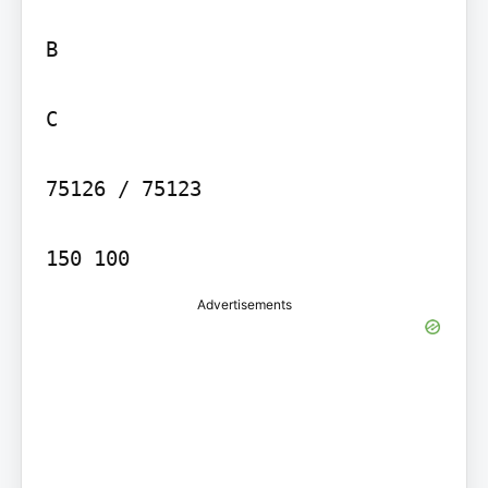
B

C

75126 / 75123

150 100
Advertisements