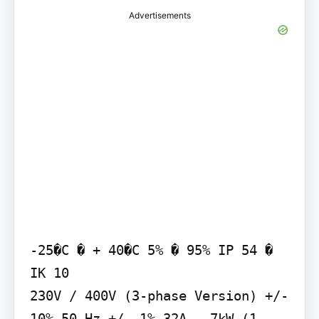
Advertisements
-25�C � + 40�C 5% � 95% IP 54 � 
IK 10

230V / 400V (3-phase Version) +/- 
10% 50 Hz +/- 1% 32A - 7kW (1-