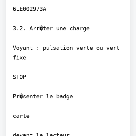
6LE002973A

3.2. Arr�ter une charge

Voyant : pulsation verte ou vert 
fixe

STOP

Pr�senter le badge

carte

devant le lecteur
