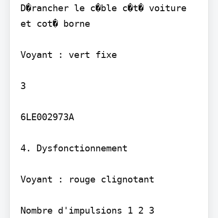
D�rancher le c�ble c�t� voiture 
et cot� borne

Voyant : vert fixe

3

6LE002973A

4. Dysfonctionnement

Voyant : rouge clignotant

Nombre d'impulsions 1 2 3
