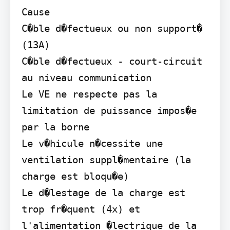
Cause

C�ble d�fectueux ou non support� 
(13A)

C�ble d�fectueux - court-circuit 
au niveau communication

Le VE ne respecte pas la 
limitation de puissance impos�e 
par la borne

Le v�hicule n�cessite une 
ventilation suppl�mentaire (la 
charge est bloqu�e)

Le d�lestage de la charge est 
trop fr�quent (4x) et 
l'alimentation �lectrique de la 