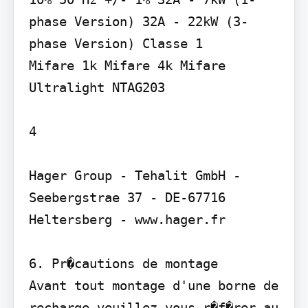
phase Version) 32A - 22kW (3-
phase Version) Classe 1

Mifare 1k Mifare 4k Mifare 
Ultralight NTAG203

4

Hager Group - Tehalit GmbH - 
Seebergstrae 37 - DE-67716 
Heltersberg - www.hager.fr

6. Pr�cautions de montage

Avant tout montage d'une borne de 
recharge veuillez vous r�f�rer au 