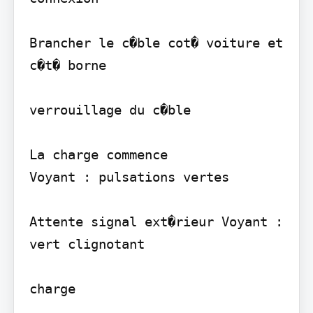
Brancher le c�ble cot� voiture et 
c�t� borne

verrouillage du c�ble

La charge commence

Voyant : pulsations vertes

Attente signal ext�rieur Voyant : 
vert clignotant

charge
