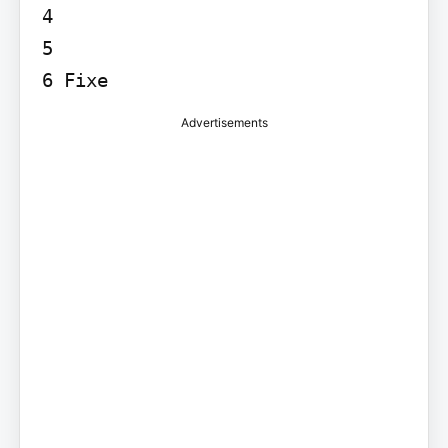
4

5

Advertisements