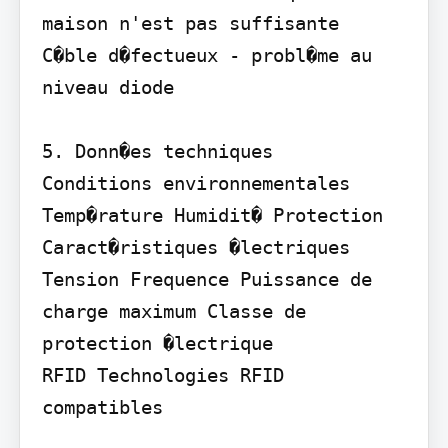
maison n'est pas suffisante

C�ble d�fectueux - probl�me au 
niveau diode

5. Donn�es techniques

Conditions environnementales 
Temp�rature Humidit� Protection

Caract�ristiques �lectriques 
Tension Frequence Puissance de 
charge maximum Classe de 
protection �lectrique

RFID Technologies RFID 
compatibles