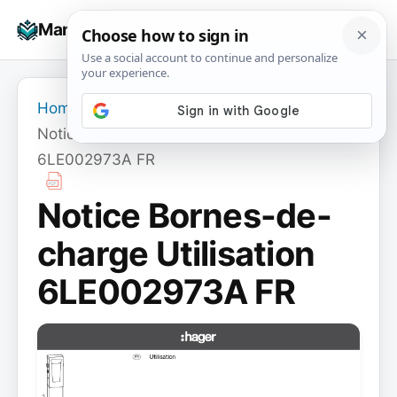
Skip
☰
Manuals+
to
To
content
na
Home
›
Notice Bornes-de-charge Utilisation
6LE002973A FR
Notice Bornes-de-
charge Utilisation
6LE002973A FR