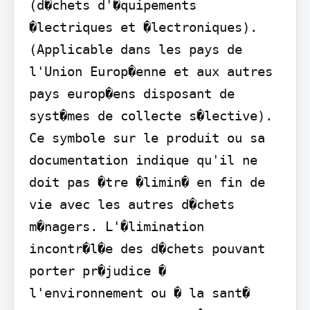
(d�chets d'�quipements 
�lectriques et �lectroniques). 
(Applicable dans les pays de 
l'Union Europ�enne et aux autres 
pays europ�ens disposant de 
syst�mes de collecte s�lective). 
Ce symbole sur le produit ou sa 
documentation indique qu'il ne 
doit pas �tre �limin� en fin de 
vie avec les autres d�chets 
m�nagers. L'�limination 
incontr�l�e des d�chets pouvant 
porter pr�judice � 
l'environnement ou � la sant� 