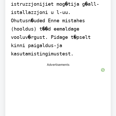
istruzzjonijiet mog�tija g�all-
istallazzjoni u l-uu.

Ohutusn�uded Enne mistahes 
(hooldus) t��d eemaldage 
vooluv�rgust. Pidage t�pselt 
kinni paigaldus-ja 
kasutamistingimustest.
Advertisements