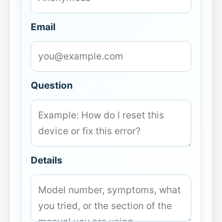
Email
Question
Details