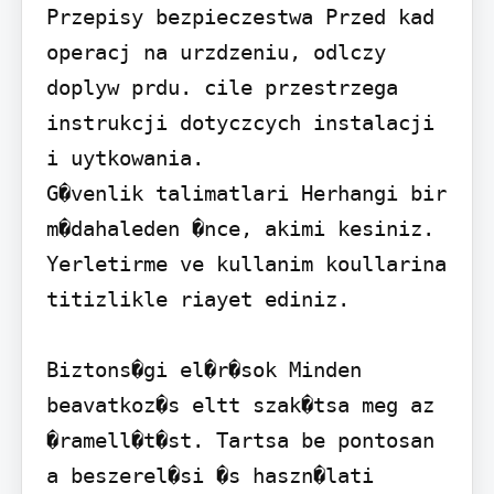
Przepisy bezpieczestwa Przed kad 
operacj na urzdzeniu, odlczy 
doplyw prdu. cile przestrzega 
instrukcji dotyczcych instalacji 
i uytkowania.

G�venlik talimatlari Herhangi bir 
m�dahaleden �nce, akimi kesiniz. 
Yerletirme ve kullanim koullarina 
titizlikle riayet ediniz.

Biztons�gi el�r�sok Minden 
beavatkoz�s eltt szak�tsa meg az 
�ramell�t�st. Tartsa be pontosan 
a beszerel�si �s haszn�lati 