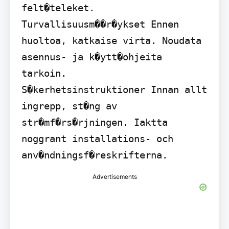
felt�teleket.

Turvallisuusm��r�ykset Ennen 
huoltoa, katkaise virta. Noudata 
asennus- ja k�ytt�ohjeita 
tarkoin.

S�kerhetsinstruktioner Innan allt 
ingrepp, st�ng av 
str�mf�rs�rjningen. Iaktta 
noggrant installations- och 
anv�ndningsf�reskrifterna.
Advertisements