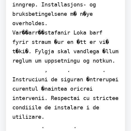
inngrep. Installasjons- og 
bruksbetingelsene m� n�ye 
overholdes.

Var��arr��stafanir Loka barf 
fyrir straum �ur en �tt er vi� 
t�ki�. Fylgja skal vandlega �llum 
reglum um uppsetningu og notkun.

          ,      .          .

Instruciuni de siguran �ntrerupei 
curentul �naintea oricrei 
intervenii. Respectai cu strictee 
condiiile de instalare i de 
utilizare.

         .         .
