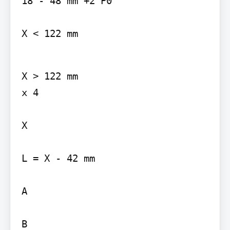
18 - 48 mm +2 P0

X < 122 mm
X > 122 mm

x 4

X

L = X - 42 mm

A

B
