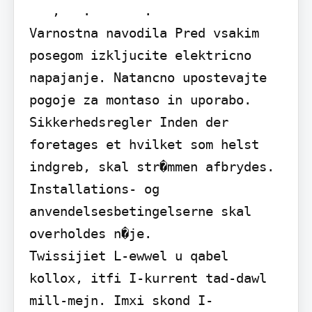
   ,   .       .

Varnostna navodila Pred vsakim 
posegom izkljucite elektricno 
napajanje. Natancno upostevajte 
pogoje za montaso in uporabo.

Sikkerhedsregler Inden der 
foretages et hvilket som helst 
indgreb, skal str�mmen afbrydes. 
Installations- og 
anvendelsesbetingelserne skal 
overholdes n�je.

Twissijiet L-ewwel u qabel 
kollox, itfi I-kurrent tad-dawl 
mill-mejn. Imxi skond I-