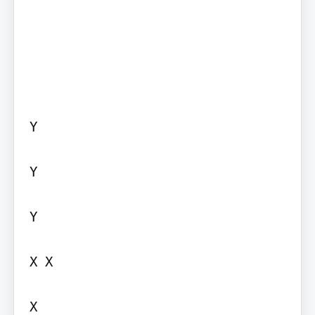
Y

Y

Y

X X

X
