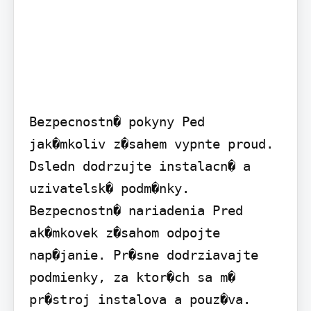
Bezpecnostn� pokyny Ped 
jak�mkoliv z�sahem vypnte proud. 
Dsledn dodrzujte instalacn� a 
uzivatelsk� podm�nky.

Bezpecnostn� nariadenia Pred 
ak�mkovek z�sahom odpojte 
nap�janie. Pr�sne dodrziavajte 
podmienky, za ktor�ch sa m� 
pr�stroj instalova a pouz�va.
