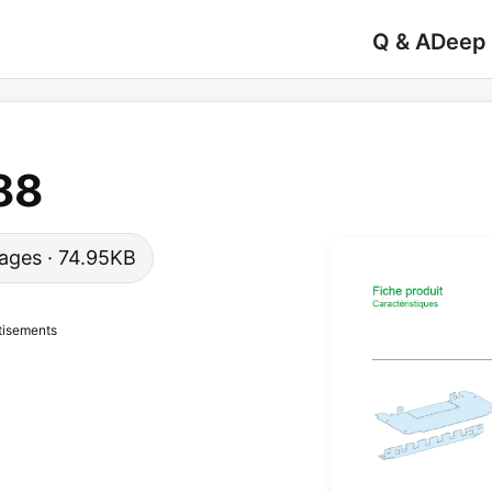
Q & A
Deep
88
 pages · 74.95KB
tisements