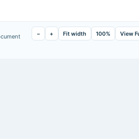
−
+
Fit width
100%
View F
document