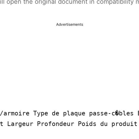
t will open the original document in compatibilit
Advertisements
/armoire Type de plaque passe-c�bles E
t Largeur Profondeur Poids du produit 