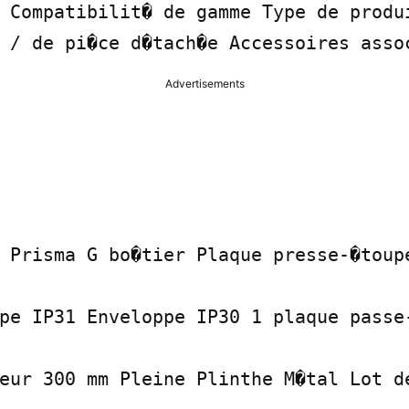
 Compatibilit� de gamme Type de produi
 / de pi�ce d�tach�e Accessoires asso
Advertisements
 Prisma G bo�tier Plaque presse-�toupe
pe IP31 Enveloppe IP30 1 plaque passe-
eur 300 mm Pleine Plinthe M�tal Lot de