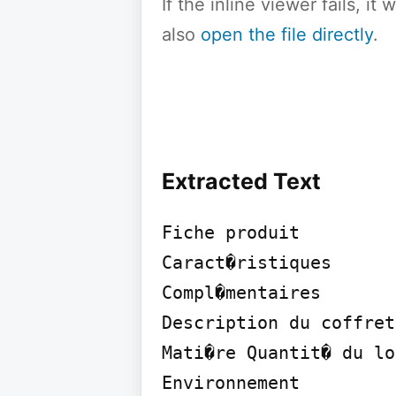
If the inline viewer fails, i
also
open the file directly
.
Extracted Text
Fiche produit

Caract�ristiques

Compl�mentaires

Description du coffret
Mati�re Quantit� du lo
Environnement
