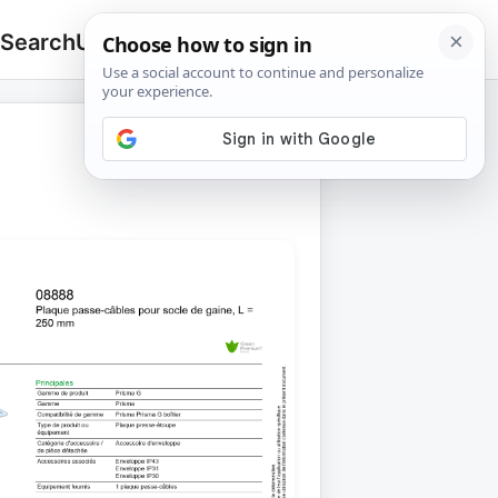
 Search
Upload
🔍
Search
for: