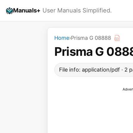
Skip
Manuals+
User Manuals Simplified.
to
content
Home
›
Prisma G 08888
Prisma G 088
File info: application/pdf · 2
Adver