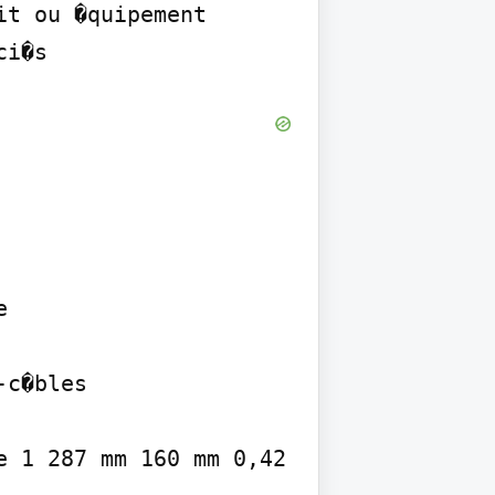
t ou �quipement 
ci�s


c�bles

 1 287 mm 160 mm 0,42 