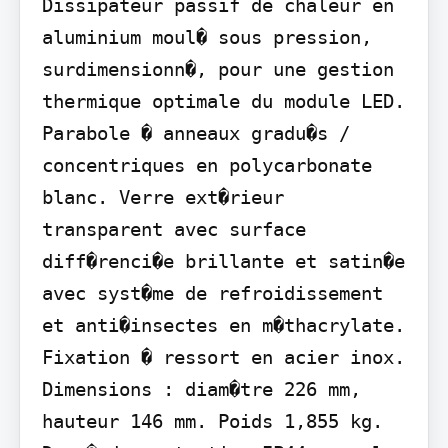
Dissipateur passif de chaleur en 
aluminium moul� sous pression, 
surdimensionn�, pour une gestion 
thermique optimale du module LED. 
Parabole � anneaux gradu�s / 
concentriques en polycarbonate 
blanc. Verre ext�rieur 
transparent avec surface 
diff�renci�e brillante et satin�e 
avec syst�me de refroidissement 
et anti�insectes en m�thacrylate. 
Fixation � ressort en acier inox. 
Dimensions : diam�tre 226 mm, 
hauteur 146 mm. Poids 1,855 kg. 