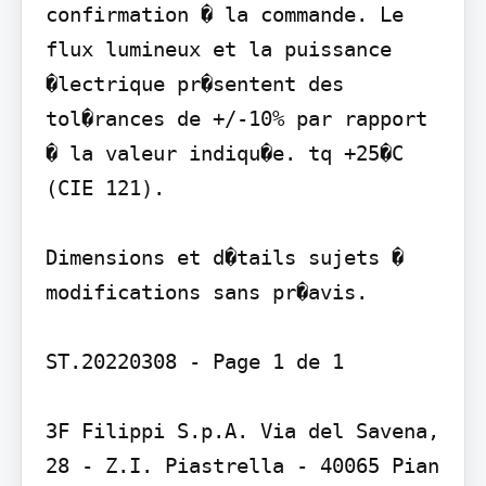
confirmation � la commande. Le 
flux lumineux et la puissance 
�lectrique pr�sentent des 
tol�rances de +/-10% par rapport 
� la valeur indiqu�e. tq +25�C 
(CIE 121).

Dimensions et d�tails sujets � 
modifications sans pr�avis.

ST.20220308 - Page 1 de 1

3F Filippi S.p.A. Via del Savena, 
28 - Z.I. Piastrella - 40065 Pian 