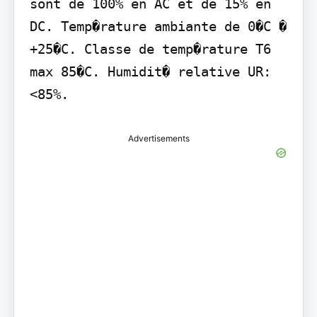
sont de 100% en AC et de 15% en 
DC. Temp�rature ambiante de 0�C � 
+25�C. Classe de temp�rature T6 
max 85�C. Humidit� relative UR: 
<85%.
Advertisements