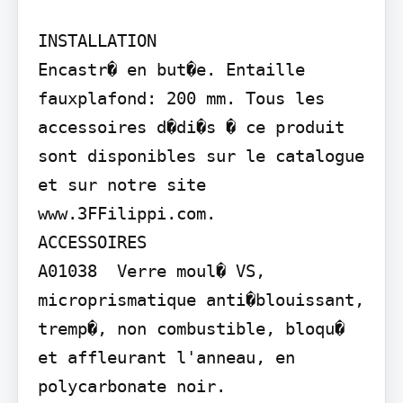
INSTALLATION

Encastr� en but�e. Entaille 
fauxplafond: 200 mm. Tous les 
accessoires d�di�s � ce produit 
sont disponibles sur le catalogue 
et sur notre site 
www.3FFilippi.com.

ACCESSOIRES

A01038  Verre moul� VS, 
microprismatique anti�blouissant, 
tremp�, non combustible, bloqu� 
et affleurant l'anneau, en 
polycarbonate noir.
