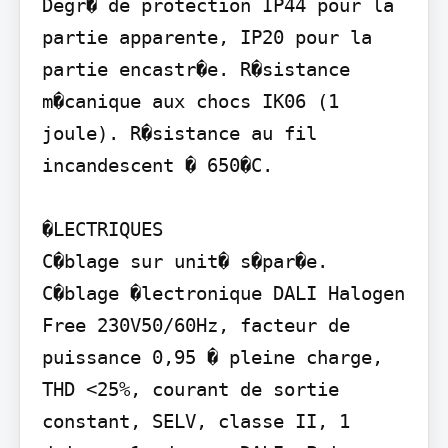
Degr� de protection IP44 pour la 
partie apparente, IP20 pour la 
partie encastr�e. R�sistance 
m�canique aux chocs IK06 (1 
joule). R�sistance au fil 
incandescent � 650�C.

�LECTRIQUES

C�blage sur unit� s�par�e. 
C�blage �lectronique DALI Halogen 
Free 230V50/60Hz, facteur de 
puissance 0,95 � pleine charge, 
THD <25%, courant de sortie 
constant, SELV, classe II, 1 