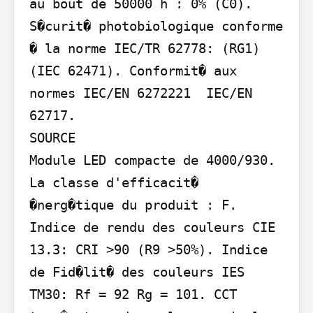
au bout de 50000 h : 0% (C0). 
S�curit� photobiologique conforme 
� la norme IEC/TR 62778: (RG1) 
(IEC 62471). Conformit� aux 
normes IEC/EN 6272221  IEC/EN 
62717.

SOURCE

Module LED compacte de 4000/930. 
La classe d'efficacit� 
�nerg�tique du produit : F. 
Indice de rendu des couleurs CIE 
13.3: CRI >90 (R9 >50%). Indice 
de Fid�lit� des couleurs IES 
TM30: Rf = 92 Rg = 101. CCT 