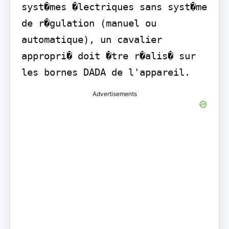
syst�mes �lectriques sans syst�me 
de r�gulation (manuel ou 
automatique), un cavalier 
appropri� doit �tre r�alis� sur 
les bornes DADA de l'appareil.
Advertisements