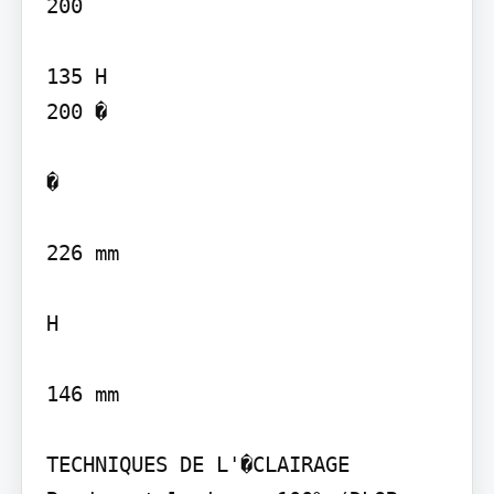
200

135 H

200 �

�

226 mm

H

146 mm

TECHNIQUES DE L'�CLAIRAGE
