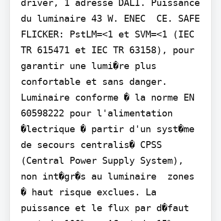
driver, 1 adresse DALI. Puissance 
du luminaire 43 W. ENEC  CE. SAFE 
FLICKER: PstLM=<1 et SVM=<1 (IEC 
TR 615471 et IEC TR 63158), pour 
garantir une lumi�re plus 
confortable et sans danger. 
Luminaire conforme � la norme EN 
60598222 pour l'alimentation 
�lectrique � partir d'un syst�me 
de secours centralis� CPSS 
(Central Power Supply System), 
non int�gr�s au luminaire  zones 
� haut risque exclues. La 
puissance et le flux par d�faut 