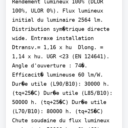
Rendement lumineux 100% (DLOR 
100%, ULOR 0%). Flux lumineux 
initial du luminaire 2564 lm. 
Distribution sym�trique directe 
wide. Entraxe installation 
Dtransv.= 1,16 x hu  Dlong. = 
1,14 x hu. UGR <23 (EN 124641). 
Angle d'ouverture : 74�. 
Efficacit� lumineuse 60 lm/W. 
Dur�e utile (L90/B10): 30000 h. 
(tq+25�C) Dur�e utile (L85/B10): 
50000 h. (tq+25�C) Dur�e utile 
(L70/B10): 80000 h. (tq+25�C) 
Chute soudaine du flux lumineux 