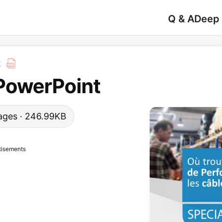
Q & A
Deep
t
PowerPoint
 pages · 246.99KB
tisements