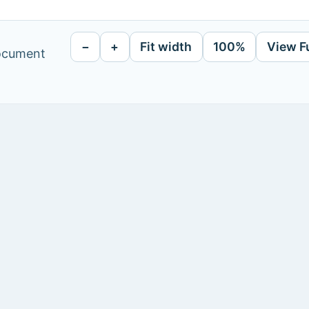
−
+
Fit width
100%
View F
document