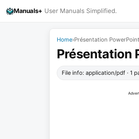
Skip
Manuals+
User Manuals Simplified.
to
content
Home
›
Présentation PowerPoin
Présentation 
File info: application/pdf · 1
Adver