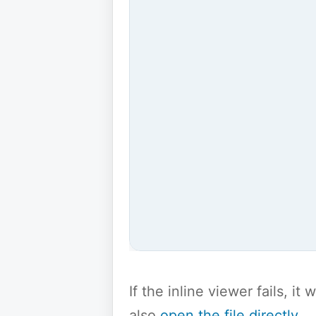
If the inline viewer fails, i
also
open the file directly
.