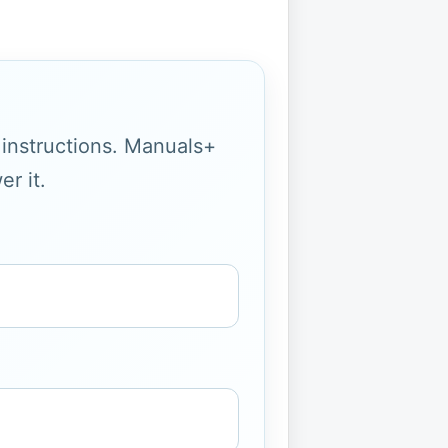
g instructions. Manuals+
r it.