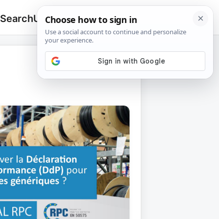
 Search
Upload
🔍
Search
for: