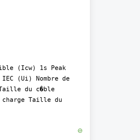
ble (Icw) 1s Peak 
IEC (Ui) Nombre de 
aille du c�ble 
charge Taille du 