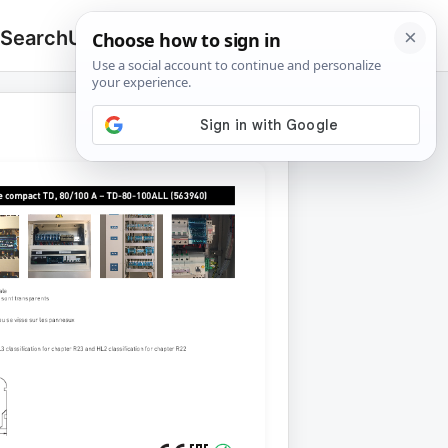
 Search
Upload
🔍
Search
for: