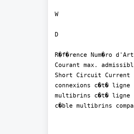
W

D

R�f�rence Num�ro d'Art
Courant max. admissibl
Short Circuit Current 
connexions c�t� ligne 
multibrins c�t� ligne 
c�ble multibrins compa