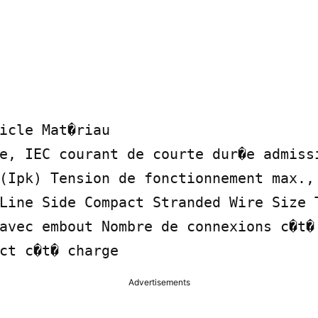
icle Mat�riau

e, IEC courant de courte dur�e admissi
(Ipk) Tension de fonctionnement max., 
Line Side Compact Stranded Wire Size T
avec embout Nombre de connexions c�t� 
ct c�t� charge
Advertisements