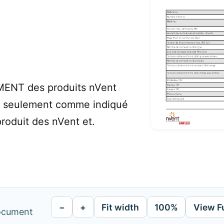
ENT des produits nVent
és seulement comme indiqué
produit des nVent et.
−
+
Fit width
100%
View F
document