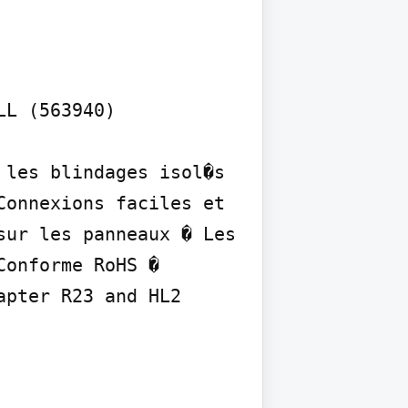
L (563940)

les blindages isol�s 
onnexions faciles et 
ur les panneaux � Les 
onforme RoHS � 
pter R23 and HL2 