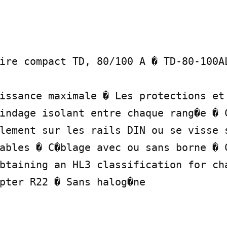
ire compact TD, 80/100 A � TD-80-100AL
issance maximale � Les protections et 
indage isolant entre chaque rang�e � C
lement sur les rails DIN ou se visse s
ables � C�blage avec ou sans borne � C
btaining an HL3 classification for cha
pter R22 � Sans halog�ne
