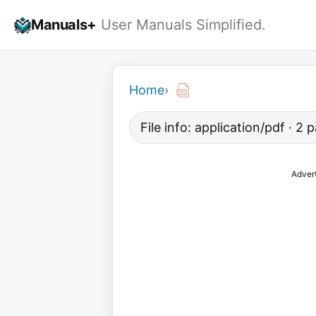
Skip
Manuals+
User Manuals Simplified.
to
content
Home
›
File info: application/pdf · 2
Adver