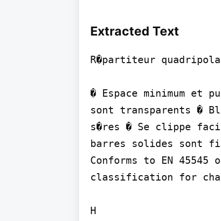
Extracted Text
R�partiteur quadripola
� Espace minimum et pu
sont transparents � Bl
s�res � Se clippe faci
barres solides sont fi
Conforms to EN 45545 o
classification for cha
H
