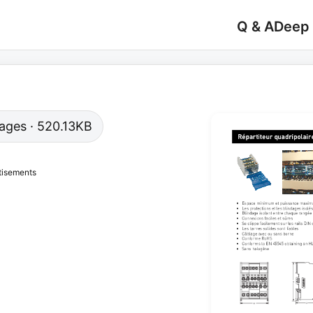
Q & A
Deep
 pages · 520.13KB
tisements