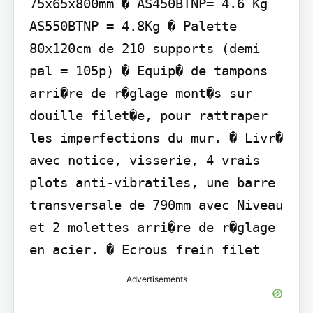
75x65x800mm � AS450BTNP= 4.6 Kg 
AS550BTNP = 4.8Kg � Palette 
80x120cm de 210 supports (demi 
pal = 105p) � Equip� de tampons 
arri�re de r�glage mont�s sur 
douille filet�e, pour rattraper 
les imperfections du mur. � Livr� 
avec notice, visserie, 4 vrais 
plots anti-vibratiles, une barre 
transversale de 790mm avec Niveau 
et 2 molettes arri�re de r�glage 
en acier. � Ecrous frein filet
Advertisements