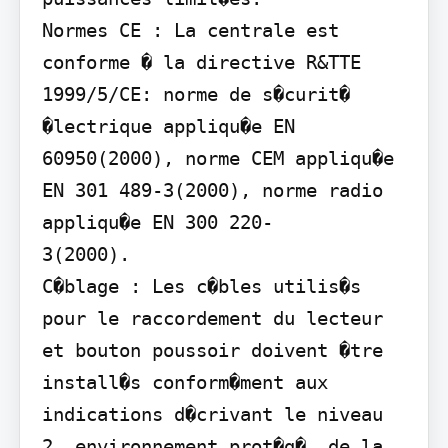
Normes CE : La centrale est 
conforme � la directive R&TTE 
1999/5/CE: norme de s�curit� 
�lectrique appliqu�e EN 
60950(2000), norme CEM appliqu�e 
EN 301 489-3(2000), norme radio 
appliqu�e EN 300 220-

3(2000).

C�blage : Les c�bles utilis�s 
pour le raccordement du lecteur 
et bouton poussoir doivent �tre 
install�s conform�ment aux 
indications d�crivant le niveau 
2, environnement prot�g�, de la 