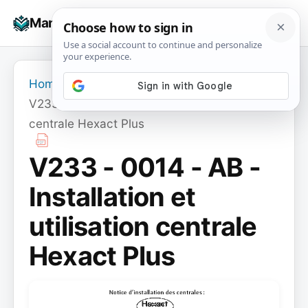
Skip
☰
Manuals+
to
To
content
na
Home
›
V233 - 0014 - AB - Installation et utilisation
centrale Hexact Plus
V233 - 0014 - AB -
Installation et
utilisation centrale
Hexact Plus