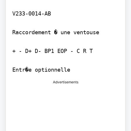
V233-0014-AB

Raccordement � une ventouse

+ - D+ D- BP1 EOP - C R T

Advertisements