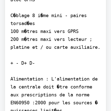
C�blage 8 i�me mini - paires 
torsad�es

100 m�tres maxi vers GPRS

200 m�tres maxi vers lecteur ; 
platine et / ou carte auxiliaire.

+ - D+ D-

Alimentation : L'alimentation de 
la centrale doit �tre conforme 
aux prescriptions de la norme 
EN60950 :2000 pour les sources � 
puissances limit�es.
