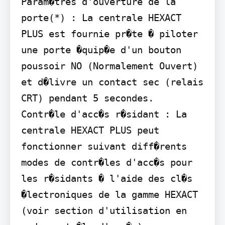
Param�tres d'ouverture de la 
porte(*) : La centrale HEXACT 
PLUS est fournie pr�te � piloter 
une porte �quip�e d'un bouton 
poussoir NO (Normalement Ouvert) 
et d�livre un contact sec (relais 
CRT) pendant 5 secondes.

Contr�le d'acc�s r�sidant : La 
centrale HEXACT PLUS peut 
fonctionner suivant diff�rents 
modes de contr�les d'acc�s pour 
les r�sidants � l'aide des cl�s 
�lectroniques de la gamme HEXACT 
(voir section d'utilisation en 