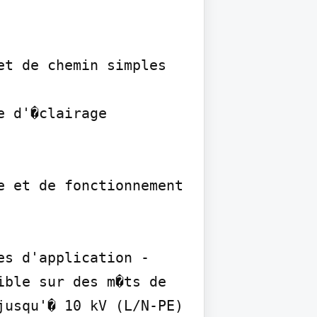
t de chemin simples

 d'�clairage

 et de fonctionnement 
s d'application - 
ble sur des m�ts de 
usqu'� 10 kV (L/N-PE) 