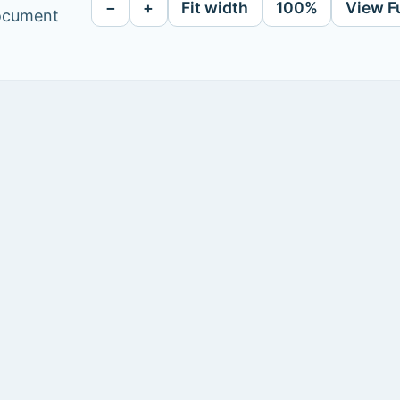
−
+
Fit width
100%
View F
document