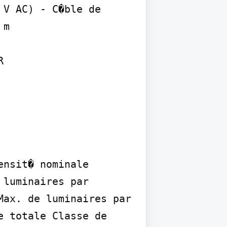
V AC) - C�ble de 
m



nsit� nominale 
luminaires par 
ax. de luminaires par 
 totale Classe de 