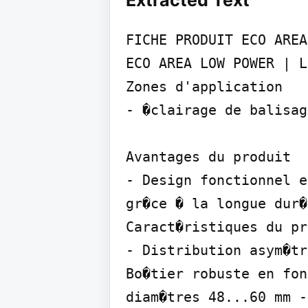
Extracted Text
FICHE PRODUIT ECO AREA
ECO AREA LOW POWER | L
Zones d'application

- �clairage de balisag
Avantages du produit

- Design fonctionnel e
gr�ce � la longue dur�
Caract�ristiques du pr
- Distribution asym�tr
Bo�tier robuste en fon
diam�tres 48...60 mm -