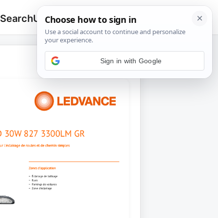
 Search
Upload
🔍
Search
for: