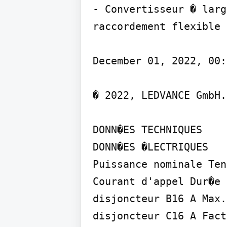
- Convertisseur � larg
raccordement flexible 
December 01, 2022, 00:
� 2022, LEDVANCE GmbH.
DONN�ES TECHNIQUES

DONN�ES �LECTRIQUES

Puissance nominale Ten
Courant d'appel Dur�e 
disjoncteur B16 A Max.
disjoncteur C16 A Fact