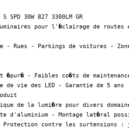
 S SPD 30W 827 3300LM GR

uminaires pour l'�clairage de routes e
e - Rues - Parkings de voitures - Zone
t �pur� - Faibles co�ts de maintenance
e de vie des LED - Garantie de 5 ans

oduit

ique de la lumi�re pour divers domaine
te d'aluminium - Montage lat�ral possi
 Protection contre les surtensions : j