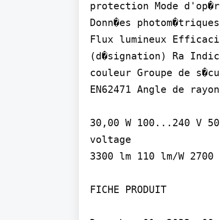
protection Mode d'op�r
Donn�es photom�triques

Flux lumineux Efficaci
(d�signation) Ra Indic
couleur Groupe de s�cu
EN62471 Angle de rayon
30,00 W 100...240 V 50
voltage

3300 lm 110 lm/W 2700 
FICHE PRODUIT
