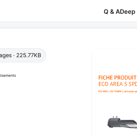
Q & A
Deep
 pages · 225.77KB
tisements