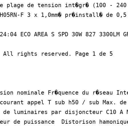
e plage de tension int�gr� (100 - 240 
H05RN-F 3 x 1,0mm� pr�install� de 0,5 
24:04 ECO AREA S SPD 30W 827 3300LM GR
 All rights reserved. Page 1 de 5

sion nominale Fr�quence du r�seau Inte
courant appel T sub h50 / sub Max. de 
 de luminaires par disjoncteur C10 A M
eur de puissance  Distorison hamonique