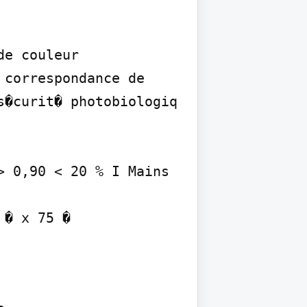
e couleur 
correspondance de 
�curit� photobiologiq 
 0,90 < 20 % I Mains 
� x 75 �
