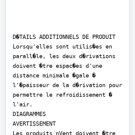
D�TAILS ADDITIONNELS DE PRODUIT

Lorsqu'elles sont utilis�es en 
parall�le, les deux d�rivations 
doivent �tre espac�es d'une 
distance minimale �gale � 
l'�paisseur de la d�rivation pour 
permettre le refroidissement � 
l'air.

DIAGRAMMES

AVERTISSEMENT

Les produits nVent doivent �tre 