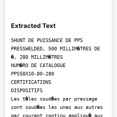
Extracted Text
SHUNT DE PUISSANCE DE PPS 
PRESSWELDED, 500 MILLIM�TRES DE 
�, 280 MILLIM�TRES

NUM�RO DE CATALOGUE

PPS50X10-80-280

CERTIFICATIONS

DISPOSITIFS

Les t�les soud�es par pressage 
sont soud�es les unes aux autres 
par courant continu appliqu� aux 