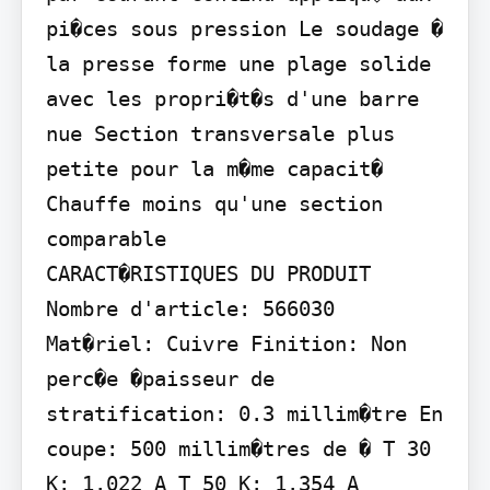
pi�ces sous pression Le soudage � 
la presse forme une plage solide 
avec les propri�t�s d'une barre 
nue Section transversale plus 
petite pour la m�me capacit� 
Chauffe moins qu'une section 
comparable

CARACT�RISTIQUES DU PRODUIT

Nombre d'article: 566030 
Mat�riel: Cuivre Finition: Non 
perc�e �paisseur de 
stratification: 0.3 millim�tre En 
coupe: 500 millim�tres de � T 30 
K: 1.022 A T 50 K: 1.354 A 