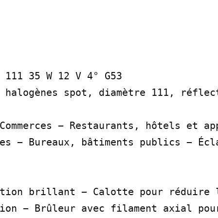
 111 35 W 12 V 4° G53

 halogènes spot, diamètre 111, réflect
Commerces − Restaurants, hôtels et app
es − Bureaux, bâtiments publics − Écla
tion brillant − Calotte pour réduire l
ion − Brûleur avec filament axial pour