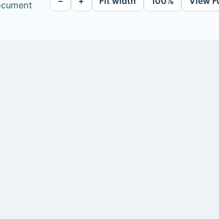
−
+
Fit width
100%
View F
document