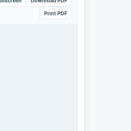
ullscreen
Download PDF
Print PDF