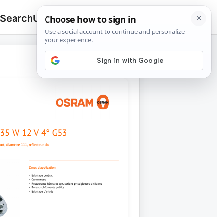
 Search
Upload
🔍
Search
for: