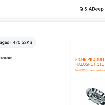
Q & A
Deep
 pages · 470.52KB
tisements