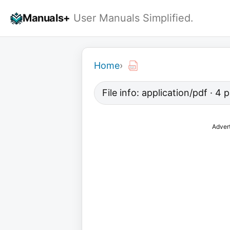
Skip
Manuals+
User Manuals Simplified.
to
content
Home
›
File info: application/pdf · 4
Adver