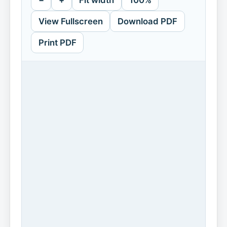
−
+
Fit width
100%
View Fullscreen
Download PDF
Print PDF