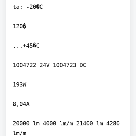
ta: -20�C

120�

...+45�C

1004722 24V 1004723 DC

193W

8,04A

20000 lm 4000 lm/m 21400 lm 4280 
lm/m
