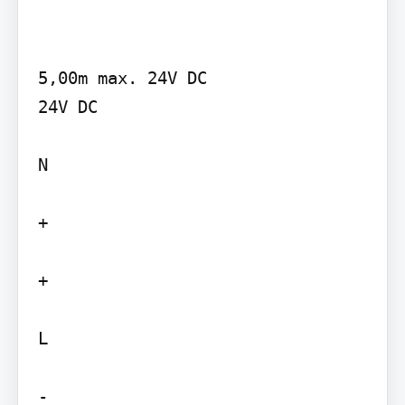
5,00m max. 24V DC

24V DC

N

+

+

L

-
