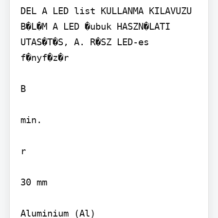
DEL A LED list KULLANMA KILAVUZU 
B�L�M A LED �ubuk HASZN�LATI 
UTAS�T�S, A. R�SZ LED-es 
f�nyf�z�r

B

min.

r

30 mm

Aluminium (Al)
