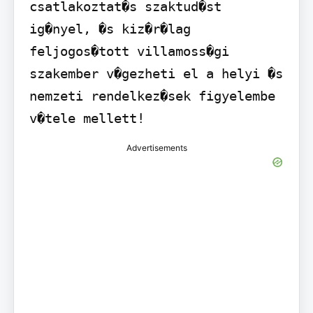
csatlakoztat�s szaktud�st 
ig�nyel, �s kiz�r�lag 
feljogos�tott villamoss�gi 
szakember v�gezheti el a helyi �s 
nemzeti rendelkez�sek figyelembe 
v�tele mellett!
Advertisements