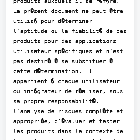
produits auxquels il se r�f�re. 
Le pr�sent document ne peut �tre 
utilis� pour d�terminer 
l'aptitude ou la fiabilit� de ces 
produits pour des applications 
utilisateur sp�cifiques et n'est 
pas destin� � se substituer � 
cette d�termination. Il 
appartient � chaque utilisateur 
ou int�grateur de r�aliser, sous 
sa propre responsabilit�, 
l'analyse de risques compl�te et 
appropri�e, d'�valuer et tester 
les produits dans le contexte de 