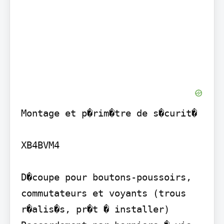
Montage et p�rim�tre de s�curit�

XB4BVM4

D�coupe pour boutons-poussoirs, 
commutateurs et voyants (trous 
r�alis�s, pr�t � installer)
