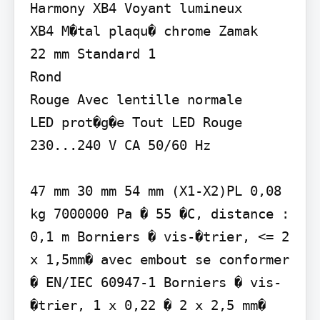
Harmony XB4 Voyant lumineux

XB4 M�tal plaqu� chrome Zamak

22 mm Standard 1

Rond

Rouge Avec lentille normale

LED prot�g�e Tout LED Rouge

230...240 V CA 50/60 Hz

47 mm 30 mm 54 mm (X1-X2)PL 0,08 
kg 7000000 Pa � 55 �C, distance : 
0,1 m Borniers � vis-�trier, <= 2 
x 1,5mm� avec embout se conformer 
� EN/IEC 60947-1 Borniers � vis-
�trier, 1 x 0,22 � 2 x 2,5 mm� 