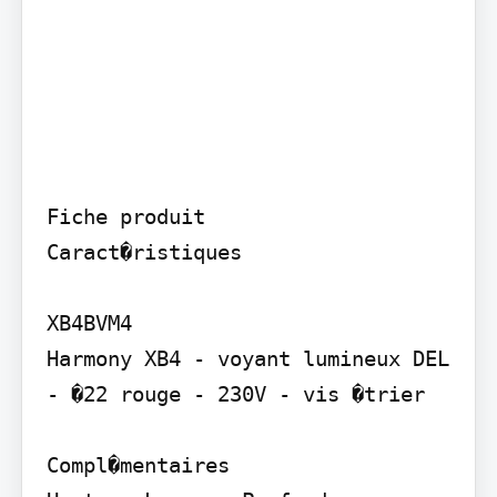
Fiche produit

Caract�ristiques

XB4BVM4

Harmony XB4 - voyant lumineux DEL 
- �22 rouge - 230V - vis �trier

Compl�mentaires
