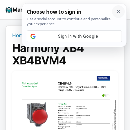
Skip
☰
Manuals+
to
To
content
na
Home
›
Harmony XB4 XB4BVM4
Harmony XB4
XB4BVM4