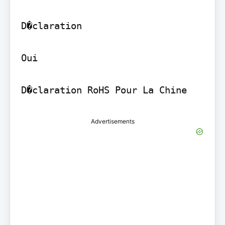
D�claration

Oui

D�claration RoHS Pour La Chine
Advertisements